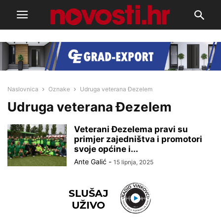
Naslovnica
Oznake
Udruga veterana Đezelem
Udruga veterana Đezelem
Veterani Đezelema pravi su
primjer zajedništva i promotori
svoje općine i...
Ante Galić
-
15 lipnja, 2025