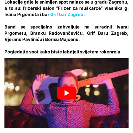
Lokacije gdje je snimljen spot nalaze se u gradu Zagrebu,
a to su: frizerski salon “Frizer za muškarce” vlasnika g.
Ivana Prgometa i bar
Grif bar Zagreb
.
Band se specijalno zahvaljuje na suradnji Ivanu
Prgometu, Branku Radovančeviću, Grif Baru Zagreb,
Vjeranu Pavliniću i Borisu Majcenu.
Pogledajte spot kako biste lebdjeli svijetom rokenrola.