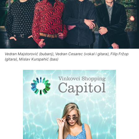
Vedran Majstorović (bubanj), Vedran Cesarec (vokal i gitara), Filip Fržop
(gitara), Mislav Kurspahić (bas)