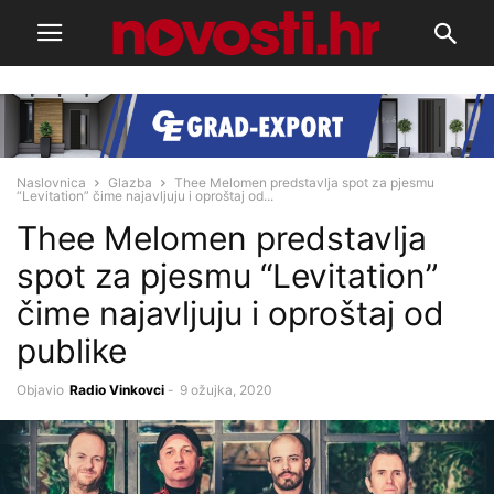
Naslovnica
Glazba
Thee Melomen predstavlja spot za pjesmu
“Levitation” čime najavljuju i oproštaj od...
Thee Melomen predstavlja
spot za pjesmu “Levitation”
čime najavljuju i oproštaj od
publike
Objavio
Radio Vinkovci
-
9 ožujka, 2020