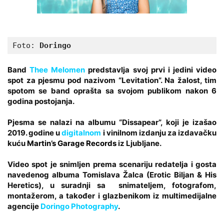
Foto: 
Doringo
Band
Thee Melomen
predstavlja svoj prvi i jedini video
spot za pjesmu pod nazivom “Levitation”. Na žalost, tim
spotom se band oprašta sa svojom publikom nakon 6
godina postojanja.
Pjesma se nalazi na albumu “Dissapear”, koji je izašao
2019. godine u
digitalnom
i vinilnom izdanju za izdavačku
kuću
Martin’s Garage Records
iz Ljubljane.
Video spot je snimljen prema scenariju redatelja i gosta
navedenog albuma Tomislava Žalca (Erotic Biljan & His
Heretics), u suradnji sa snimateljem, fotografom,
montažerom, a također i glazbenikom iz multimedijalne
agencije
Doringo Photography
.