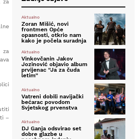
a za
Aktualno
Zoran Mišić, novi
alne
frontmen Opće
opasnosti, otkrio nam
kako je počela suradnja
u za
Aktualno
Vinkovčanin Jakov
šava
Jozinović objavio album
prvijenac “Ja za čuda
letim”
lici
Aktualno
Vatreni dobili navijački
bećarac povodom
Svjetskog prvenstva
titi
ti –
Aktualno
DJ Ganja odsvirao set
dobre glazbe u