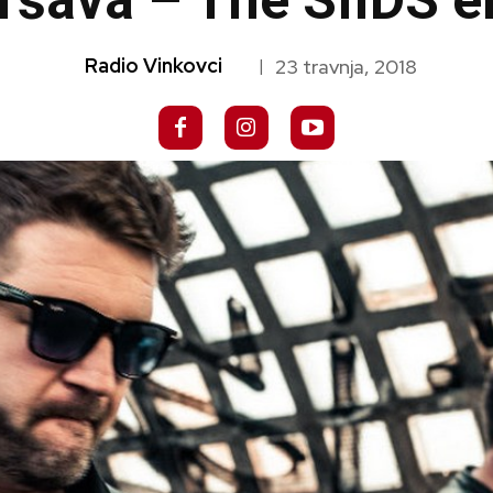
vršava – The SIIDS e
Radio Vinkovci
23 travnja, 2018
|