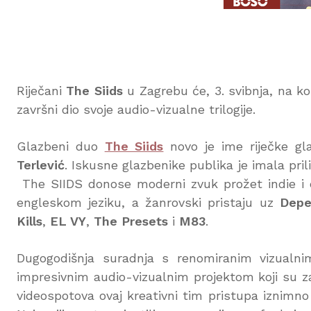
Riječani
The Siids
u Zagrebu će, 3. svibnja, na k
završni dio svoje audio-vizualne trilogije.
Glazbeni duo
The Siids
novo je ime riječke g
Terlević
. Iskusne glazbenike publika je imala pri
The SIIDS donose moderni zvuk prožet indie i 
engleskom jeziku, a žanrovski pristaju uz
Dep
Kills
,
EL VY
,
The Presets
i
M83
.
Dugogodišnja suradnja s renomiranim vizual
impresivnim audio-vizualnim projektom koji su z
videospotova ovaj kreativni tim pristupa iznimno