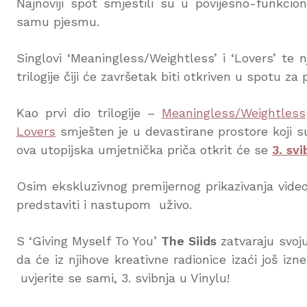
Najnoviji spot smjestili su u povijesno-funkcio
samu pjesmu.
Singlovi ‘Meaningless/Weightless’ i ‘Lovers’ te n
trilogije čiji će završetak biti otkriven u spotu z
Kao prvi dio trilogije –
Meaningless/Weightless
Lovers
smješten je u devastirane prostore koji s
ova utopijska umjetnička priča otkrit će se
3. sv
Osim ekskluzivnog premijernog prikazivanja vide
predstaviti i nastupom uživo.
S ‘Giving Myself To You’
The Siids
zatvaraju svoju
da će iz njihove kreativne radionice izaći još iz
uvjerite se sami, 3. svibnja u Vinylu!