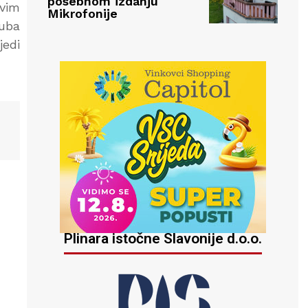
posebnom izdanju
ovim
Mikrofonije
luba
jedi
Plinara istočne Slavonije d.o.o.