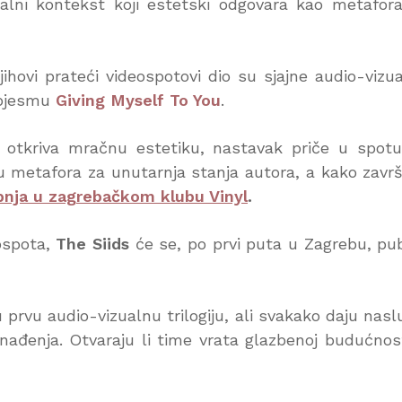
nalni kontekst koji estetski odgovara kao metafor
jihovi prateći videospotovi dio su sjajne audio-vizu
a pjesmu
Giving Myself To You
.
otkriva mračnu estetiku, nastavak priče u spot
u metafora za unutarnja stanja autora, a kako zavr
ibnja u zagrebačkom klubu Vinyl
.
ospota,
The Siids
će se, po prvi puta u Zagrebu, pub
 prvu audio-vizualnu trilogiju, ali svakako daju naslu
nenađenja. Otvaraju li time vrata glazbenoj budućnos