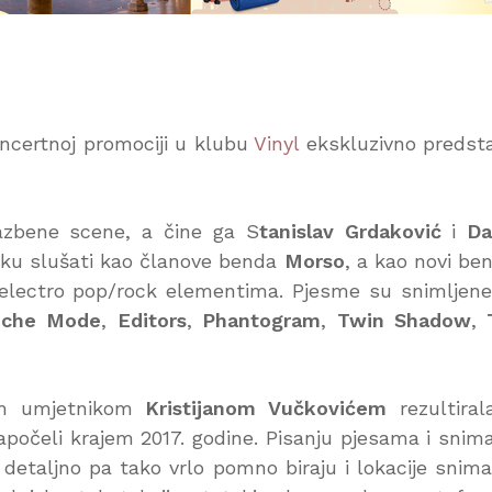
oncertnoj promociji u klubu
Vinyl
ekskluzivno predsta
lazbene scene, a čine ga S
tanislav Grdaković
i
Da
liku slušati kao članove benda
Morso
, a kao novi be
electro pop/rock elementima.
Pjesme su snimljen
eche Mode
,
Editors
,
Phantogram
,
Twin Shadow
,
nim umjetnikom
Kristijanom Vučkovićem
rezultiral
apočeli krajem 2017. godine. Pisanju pjesama i snim
 detaljno pa tako vrlo pomno biraju i lokacije snima