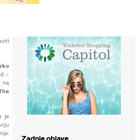
viti
rko
nd –
e na
The
a je
anju
nja.
Zadnje objave