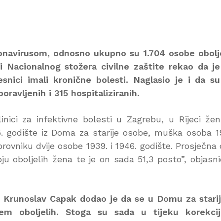
onavirusom, odnosno ukupno su 1.704 osobe obolj
ji Nacionalnog stožera civilne zaštite rekao da j
snici imali kronične bolesti. Naglasio je i da s
ravljenih i 315 hospitaliziranih.
inici za infektivne bolesti u Zagrebu, u Rijeci že
. godište iz Doma za starije osobe, muška osoba 1
rovniku dvije osobe 1939. i 1946. godište. Prosječna
ju oboljelih žena te je on sada 51,3 posto”, objasni
 Krunoslav Capak dodao je da se u Domu za stari
jem oboljelih. Stoga su sada u tijeku korekcij