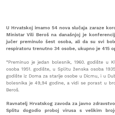
U Hrvatskoj imamo 54 nova slučaja zaraze kor
Ministar Vili Beroš na današnjoj je konferenci
jučer preminulo šest osoba, ali da su svi bole
respiratoru trenutno 34 osobe, ukupno je 415 opo
“Preminuo je jedan bolesnik, 1960. godište u Kl
osoba 1951. godište, u Splitu ženska osoba 1935
godište iz Doma za starije osobe u Dicmu, i u Dub
bolesnika je 49,94 godine, a vidi se porast u bro
Beroš.
Ravnatelj Hrvatskog zavoda za javno zdravstvo
Splitu dogodio proboj virusa s velikim bro