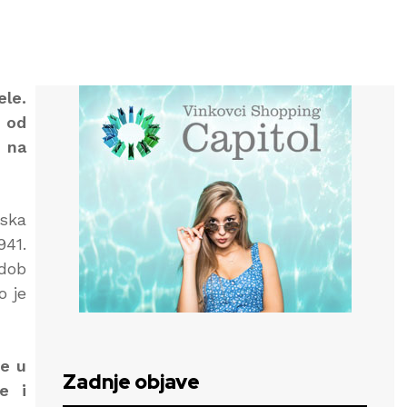
ele.
e od
u na
nska
941.
 dob
o je
je u
Zadnje objave
e i