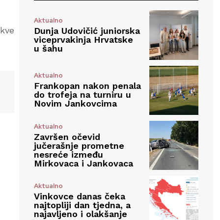
Aktualno
akve
Dunja Udovičić juniorska
viceprvakinja Hrvatske
u šahu
Aktualno
Frankopan nakon penala
do trofeja na turniru u
Novim Jankovcima
Aktualno
Završen očevid
jučerašnje prometne
nesreće između
Mirkovaca i Jankovaca
Aktualno
Vinkovce danas čeka
najtopliji dan tjedna, a
najavljeno i olakšanje