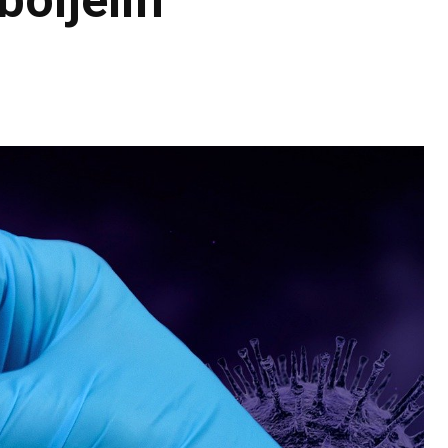
boljelih