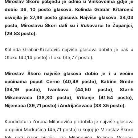
Miroslav Škoro pobjedu je odnio u Vinkovcima gdje je
dobio 36, 10 posto glasova. Kolinda Grabar Kitarović
osvojila je 27,46 posto glasova. Najviše glasova, 34,03
posto, Miroslavu Škori dali su i Vukovarci te Županjci,
(29,83 posto).
Kolinda Grabar-Kizatović najviše glasova dobila je pak u
Otoku (40,14 posto) i Iloku (35,77 posto).
Miroslav Škoro najviše glasova dobio je i u većim
općinama poput Cerne (40,48 posto), Babine Grede
(34,19 posto), Ivankova (44,50 posto), Starih
Mikanovaca (38,80 posto), Vrbanje (41,54 posto),
Nijemaca (39,71 posto) i Andrijaševaca (38,35 posto).
Kandidatura Zorana Milanovića pridobila je najviše glasova
u općini Markušica (45,71 posto) u kojoj je Miroslav Škoro
tek peti izbor birača, iza Milanovića, Kolinde Grabar-