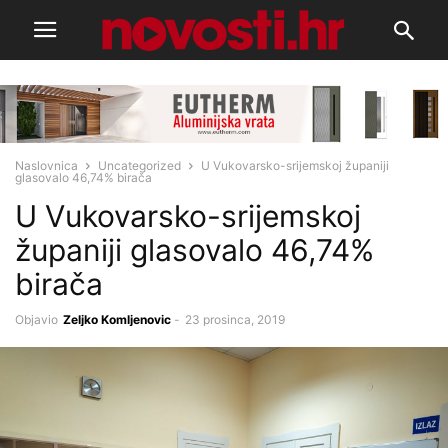
Naslovnica
Uncategorized
U Vukovarsko-srijemskoj županiji
glasovalo 46,74% birača
U Vukovarsko-srijemskoj
županiji glasovalo 46,74%
birača
Objavio
Zeljko Komljenovic
-
23 prosinca, 2019