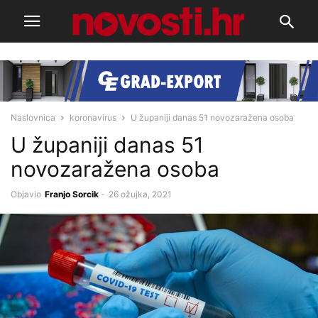
Naslovnica
koronavirus
U županiji danas 51 novozaražena osoba
U županiji danas 51
novozaražena osoba
Objavio
Franjo Sorcik
-
26 ožujka, 2021