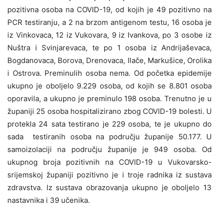
pozitivna osoba na COVID-19, od kojih je 49 pozitivno na
PCR testiranju, a 2 na brzom antigenom testu, 16 osoba je
iz Vinkovaca, 12 iz Vukovara, 9 iz Ivankova, po 3 osobe iz
Nuštra i Svinjarevaca, te po 1 osoba iz Andrijaševaca,
Bogdanovaca, Borova, Drenovaca, Ilače, Markušice, Orolika
i Ostrova. Preminulih osoba nema. Od početka epidemije
ukupno je oboljelo 9.229 osoba, od kojih se 8.801 osoba
oporavila, a ukupno je preminulo 198 osoba. Trenutno je u
županiji 25 osoba hospitalizirano zbog COVID-19 bolesti. U
protekla 24 sata testirano je 229 osoba, te je ukupno do
sada testiranih osoba na području županije 50.177. U
samoizolaciji na području županije je 949 osoba. Od
ukupnog broja pozitivnih na COVID-19 u Vukovarsko-
srijemskoj županiji pozitivno je i troje radnika iz sustava
zdravstva. Iz sustava obrazovanja ukupno je oboljelo 13
nastavnika i 39 učenika.