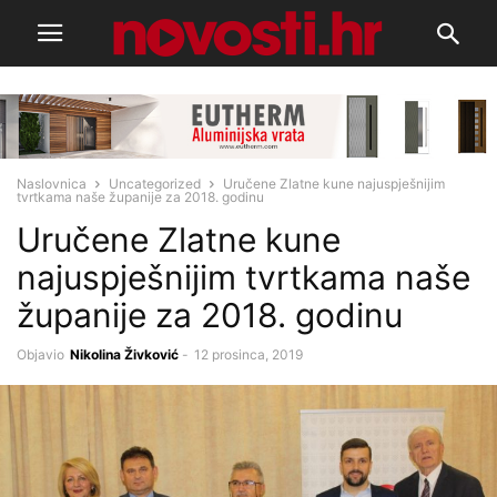
Naslovnica
Uncategorized
Uručene Zlatne kune najuspješnijim
tvrtkama naše županije za 2018. godinu
Uručene Zlatne kune
najuspješnijim tvrtkama naše
županije za 2018. godinu
Objavio
Nikolina Živković
-
12 prosinca, 2019