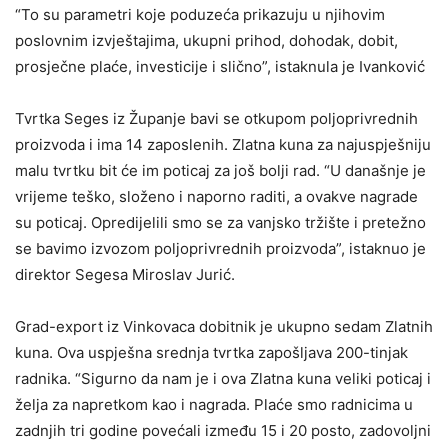
“To su parametri koje poduzeća prikazuju u njihovim
poslovnim izvještajima, ukupni prihod, dohodak, dobit,
prosječne plaće, investicije i slično”, istaknula je Ivanković
Tvrtka Seges iz Županje bavi se otkupom poljoprivrednih
proizvoda i ima 14 zaposlenih. Zlatna kuna za najuspješniju
malu tvrtku bit će im poticaj za još bolji rad. “U današnje je
vrijeme teško, složeno i naporno raditi, a ovakve nagrade
su poticaj. Opredijelili smo se za vanjsko tržište i pretežno
se bavimo izvozom poljoprivrednih proizvoda”, istaknuo je
direktor Segesa Miroslav Jurić.
Grad-export iz Vinkovaca dobitnik je ukupno sedam Zlatnih
kuna. Ova uspješna srednja tvrtka zapošljava 200-tinjak
radnika. “Sigurno da nam je i ova Zlatna kuna veliki poticaj i
želja za napretkom kao i nagrada. Plaće smo radnicima u
zadnjih tri godine povećali između 15 i 20 posto, zadovoljni