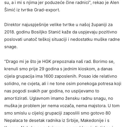
su, a i mi s njima jer poduzeće čine radnici”, rekao je Alen
Šimić iz tvrtke Grad-export.
Direktor najuspješnije velike tvrtke u našoj županiji za
2018. godinu Bosiljko Stanić kaže da uspjevaju pozitivno
poslovati unatoč teškoj situaciji i nedostatku muške radne
snage.
“Drago mi je što je HGK prepoznala naš rad. Borimo se,
krenuli smo prije 29 godina s jednim kioskom, a danas
cijela grupacija ima 1600 zaposlenih. Posao ide relativno
solidno, ne cvjeta, ali i ne tone osim ponekoga potresa koji
nas pogodi svakih par godina, no uspijevamo to
amortizirati. Uglavnom imamo žensku radnu snagu, no
muška je problem jer nema vozača, nema majstora. U tom
smo smislu u cijeloj grupaciji zaposlili smo gotovo 80
Nepalaca te desetak radnika iz Srbije, Makedonije i s