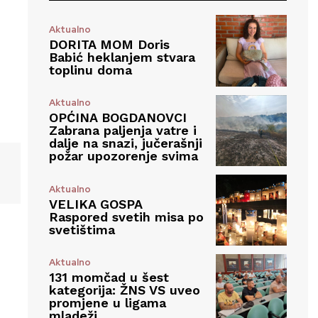
Aktualno
DORITA MOM Doris
Babić heklanjem stvara
toplinu doma
Aktualno
OPĆINA BOGDANOVCI
Zabrana paljenja vatre i
dalje na snazi, jučerašnji
požar upozorenje svima
Aktualno
VELIKA GOSPA
Raspored svetih misa po
svetištima
Aktualno
131 momčad u šest
kategorija: ŽNS VS uveo
promjene u ligama
mladeži