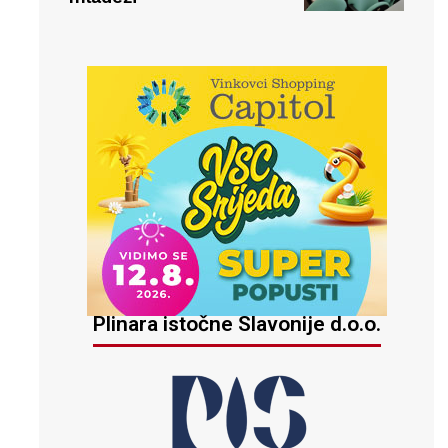
Plinara istočne Slavonije d.o.o.