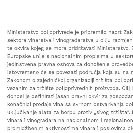
Ministarstvo poljoprivrede je pripremilo nacrt Za
sektora vinarstva i vinogradarstva u cilju razmjen
te okvira kojeg se mora pridržavati Ministarstvo.
Europske unije s nacionalnim propisima u sektoru
jedinstvena pravna osnova za donošenje provedbe
Istovremeno će se povezati područja koja su na n
Zakonom o zajedničkoj organizaciji tržišta poljop
vezanim za tržište poljoprivrednih proizvoda. Cilj 
donosi je definirati jasan pravni okvir za gospoda
konačnici prodaje vina sa svrhom ostvarivanja d
uključivanje alata za borbu protiv „sivog tržišta
vinara i vinogradara na nacionalnom i regionalno
promidžbenim aktivnostima vinara i poslovima o