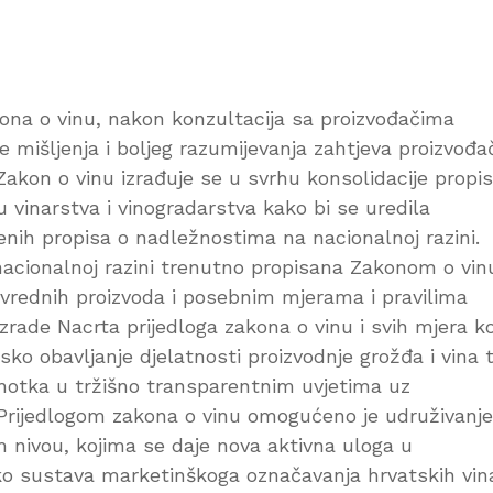
kona o vinu, nakon konzultacija sa proizvođačima
e mišljenja i boljeg razumijevanja zahtjeva proizvođa
 Zakon o vinu izrađuje se u svrhu konsolidacije propi
 vinarstva i vinogradarstva kako bi se uredila
nih propisa o nadležnostima na nacionalnoj razini.
acionalnoj razini trenutno propisana Zakonom o vinu
rivrednih proizvoda i posebnim mjerama i pravilima
izrade Nacrta prijedloga zakona o vinu i svih mjera k
rsko obavljanje djelatnosti proizvodnje grožđa i vina 
ohotka u tržišno transparentnim uvjetima uz
“. Prijedlogom zakona o vinu omogućeno je udruživanje
m nivou, kojima se daje nova aktivna uloga u
ko sustava marketinškoga označavanja hrvatskih vin