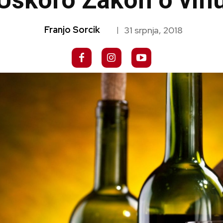
Uskoro Zakon o vin
Franjo Sorcik
31 srpnja, 2018
|