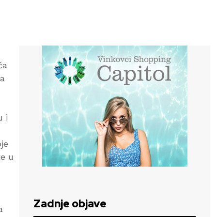
ča
sa
 i
oje
te u
Zadnje objave
a