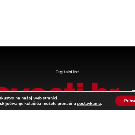
Digitalni list
skustvo na našoj web stranici.
Prih
 isključivanje kolačića možete pronaći u
postavkama
.
Pravila privatnosti i uvjeti korištenja
|
Kolačići
Novosti d.o.o. © 2024 Hosting i izrada
ORBIS