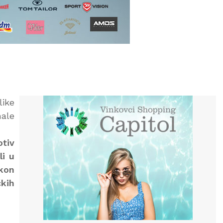
like
nale
otiv
li u
akon
čkih