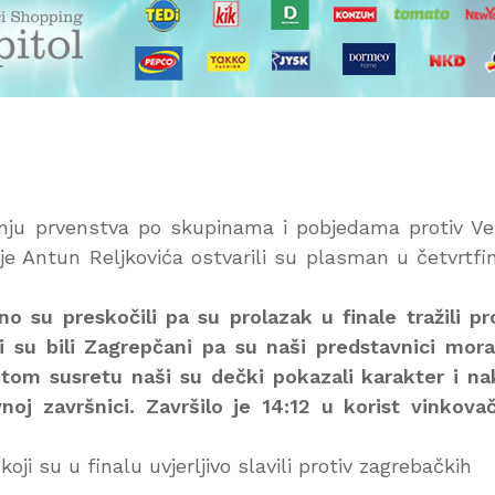
nju prvenstva po skupinama i pobjedama protiv Ve
tije Antun Reljkovića ostvarili su plasman u četvrtfi
o su preskočili pa su prolazak u finale tražili pr
 su bili Zagrepčani pa su naši predstavnici mora
tom susretu naši su dečki pokazali karakter i n
oj završnici. Završilo je 14:12 u korist vinkova
koji su u finalu uvjerljivo slavili protiv zagrebačkih