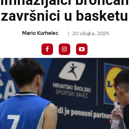
imnazijalci brončan
završnici u basketu
Mario Kurhelec
20 ožujka, 2025
|