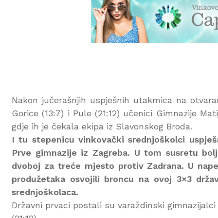
Nakon jučerašnjih uspješnih utakmica na otvara
Gorice (13:7) i Pule (21:12) učenici Gimnazije Ma
gdje ih je čekala ekipa iz Slavonskog Broda.
I tu stepenicu vinkovački srednjoškolci uspješn
Prve gimnazije iz Zagreba. U tom susretu bolji
dvoboj za treće mjesto protiv Zadrana. U nape
produžetaka osvojili broncu na ovoj 3×3 državn
srednjoškolaca.
Državni prvaci postali su varaždinski gimnazijalci 