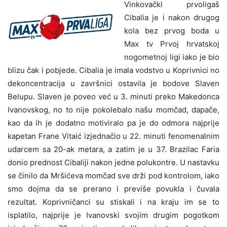
Vinkovački prvoligaš
Cibalia je i nakon drugog
kola bez prvog boda u
Max tv Prvoj hrvatskoj
nogometnoj ligi iako je bio
blizu čak i pobjede. Cibalia je imala vodstvo u Koprivnici no
dekoncentracija u završnici ostavila je bodove Slaven
Belupu. Slaven je poveo već u 3. minuti preko Makedonca
Ivanovskog, no to nije pokolebalo našu momčad, dapače,
kao da ih je dodatno motiviralo pa je do odmora najprije
kapetan Frane Vitaić izjednačio u 22. minuti fenomenalnim
udarcem sa 20-ak metara, a zatim je u 37. Brazilac Faria
donio prednost Cibaliji nakon jedne polukontre. U nastavku
se činilo da Mršićeva momčad sve drži pod kontrolom, iako
smo dojma da se prerano i previše povukla i čuvala
rezultat. Koprivničanci su stiskali i na kraju im se to
isplatilo, najprije je Ivanovski svojim drugim pogotkom