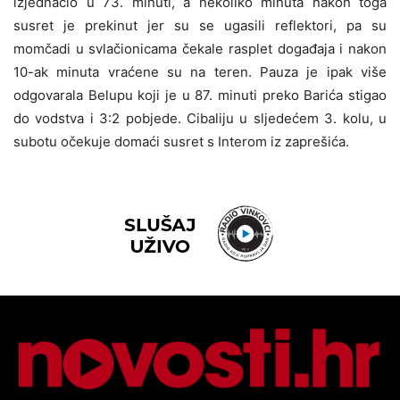
izjednačio u 73. minuti, a nekoliko minuta nakon toga
susret je prekinut jer su se ugasili reflektori, pa su
momčadi u svlačionicama čekale rasplet događaja i nakon
10-ak minuta vraćene su na teren. Pauza je ipak više
odgovarala Belupu koji je u 87. minuti preko Barića stigao
do vodstva i 3:2 pobjede. Cibaliju u sljedećem 3. kolu, u
subotu očekuje domaći susret s Interom iz zaprešića.