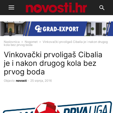
Naslovnica
Nogomet
Vinkovački prvoligaš Cibalia je i nakon drugog
kola bez prvog boda
Vinkovački prvoligaš Cibalia
je i nakon drugog kola bez
prvog boda
Objavio
novosti
-
25 srpnja, 2016