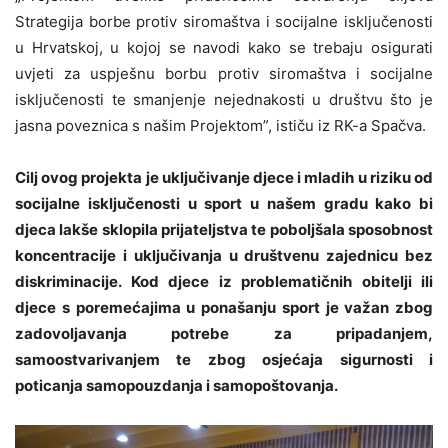
Strategija borbe protiv siromaštva i socijalne isključenosti
u Hrvatskoj, u kojoj se navodi kako se trebaju osigurati
uvjeti za uspješnu borbu protiv siromaštva i socijalne
isključenosti te smanjenje nejednakosti u društvu što je
jasna poveznica s našim Projektom”, ističu iz RK-a Spačva.
Cilj ovog projekta je uključivanje djece i mladih u riziku od
socijalne isključenosti u sport u našem gradu kako bi
djeca lakše sklopila prijateljstva te poboljšala sposobnost
koncentracije i uključivanja u društvenu zajednicu bez
diskriminacije. Kod djece iz problematičnih obitelji ili
djece s poremećajima u ponašanju sport je važan zbog
zadovoljavanja potrebe za pripadanjem,
samoostvarivanjem te zbog osjećaja sigurnosti i
poticanja samopouzdanja i samopoštovanja.