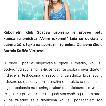
Rukometni klub Spačva uspješno je proveo petu
kampanju projekta „Volim rukomet” koja se održala u
subotu 20. ožujka na sportskim terenima Osnovne škole
Bartola Kašića Vinkovci.
U okviru poziva uključivanje djece i mladih, koji su
podvrgnuti socijalnoj isključenosti, te osoba s invaliditetom
i djece s teškoćama u razvoju u zajednicu kroz sport,
održane su edukativno-informativne i praktične radionice s
ciljem poticanja na treninge rukometa i tjelesne aktivnosti.
Projekt su proveli treneri i igrači vinkovačkog rukometnog
kluba zajedno sa sudionicima koji su pohađanjem tog