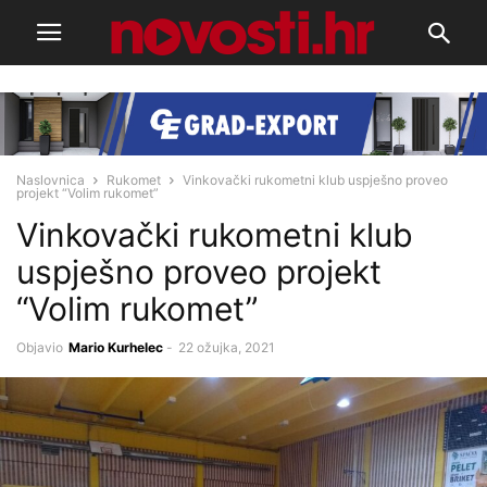
Naslovnica
Rukomet
Vinkovački rukometni klub uspješno proveo
projekt “Volim rukomet”
Vinkovački rukometni klub
uspješno proveo projekt
“Volim rukomet”
Objavio
Mario Kurhelec
-
22 ožujka, 2021