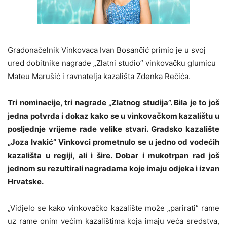
Gradonačelnik Vinkovaca Ivan Bosančić primio je u svoj
ured dobitnike nagrade „Zlatni studio” vinkovačku glumicu
Mateu Marušić i ravnatelja kazališta Zdenka Rečića.
Tri nominacije, tri nagrade „Zlatnog studija”. Bila je to još
jedna potvrda i dokaz kako se u vinkovačkom kazalištu u
posljednje vrijeme rade velike stvari. Gradsko kazalište
„Joza Ivakić” Vinkovci prometnulo se u jedno od vodećih
kazališta u regiji, ali i šire. Dobar i mukotrpan rad još
jednom su rezultirali nagradama koje imaju odjeka i izvan
Hrvatske.
„Vidjelo se kako vinkovačko kazalište može „parirati” rame
uz rame onim većim kazalištima koja imaju veća sredstva,