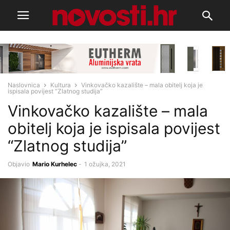
Naslovnica
Kultura
Vinkovačko kazalište – mala obitelj koja je
ispisala povijest “Zlatnog studija”
Vinkovačko kazalište – mala
obitelj koja je ispisala povijest
“Zlatnog studija”
Objavio
Mario Kurhelec
-
1 ožujka, 2021