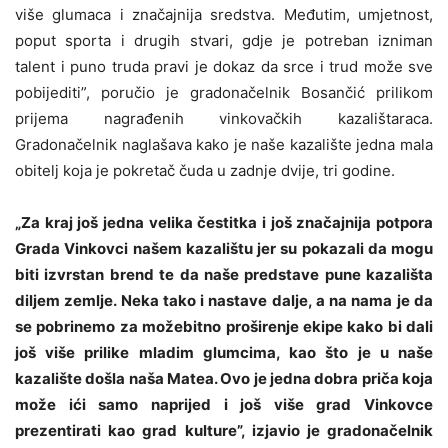
više glumaca i značajnija sredstva. Međutim, umjetnost,
poput sporta i drugih stvari, gdje je potreban izniman
talent i puno truda pravi je dokaz da srce i trud može sve
pobijediti”, poručio je gradonačelnik Bosančić prilikom
prijema nagrađenih vinkovačkih kazalištaraca.
Gradonačelnik naglašava kako je naše kazalište jedna mala
obitelj koja je pokretač čuda u zadnje dvije, tri godine.
„Za kraj još jedna velika čestitka i još značajnija potpora
Grada Vinkovci našem kazalištu jer su pokazali da mogu
biti izvrstan brend te da naše predstave pune kazališta
diljem zemlje. Neka tako i nastave dalje, a na nama je da
se pobrinemo za možebitno proširenje ekipe kako bi dali
još više prilike mladim glumcima, kao što je u naše
kazalište došla naša Matea. Ovo je jedna dobra priča koja
može ići samo naprijed i još više grad Vinkovce
prezentirati kao grad kulture”, izjavio je gradonačelnik