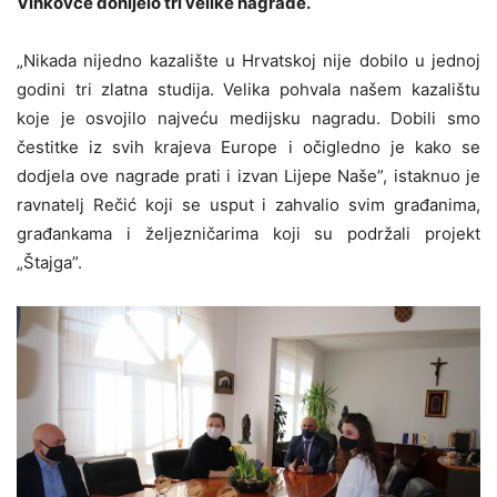
Vinkovce donijelo tri velike nagrade.
„Nikada nijedno kazalište u Hrvatskoj nije dobilo u jednoj
godini tri zlatna studija. Velika pohvala našem kazalištu
koje je osvojilo najveću medijsku nagradu. Dobili smo
čestitke iz svih krajeva Europe i očigledno je kako se
dodjela ove nagrade prati i izvan Lijepe Naše”, istaknuo je
ravnatelj Rečić koji se usput i zahvalio svim građanima,
građankama i željezničarima koji su podržali projekt
„Štajga”.