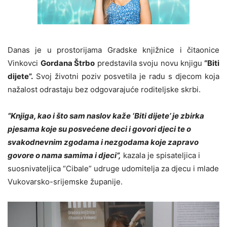
Danas je u prostorijama Gradske knjižnice i čitaonice
Vinkovci
Gordana Štrbo
predstavila svoju novu knjigu
“Biti
dijete”.
Svoj životni poziv posvetila je radu s djecom koja
nažalost odrastaju bez odgovarajuće roditeljske skrbi.
“Knjiga, kao i što sam naslov kaže ‘Biti dijete’ je zbirka
pjesama koje su posvećene deci i govori djeci te o
svakodnevnim zgodama i nezgodama koje zapravo
govore o nama samima i djeci”,
kazala je spisateljica i
suosnivateljica “Cibale” udruge udomitelja za djecu i mlade
Vukovarsko-srijemske županije.