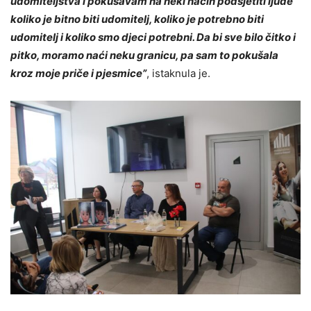
udomiteljstva i pokušavam na neki način podsjetiti ljude
koliko je bitno biti udomitelj, koliko je potrebno biti
udomitelj i koliko smo djeci potrebni. Da bi sve bilo čitko i
pitko, moramo naći neku granicu, pa sam to pokušala
kroz moje priče i pjesmice”
, istaknula je.