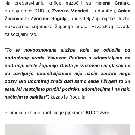
Na predstavljanju knjige nazočili su
Helena Crnjak,
predsjednica DND-a,
Zvonko Mendeš –
udomitelj,
Anica
Živković
te
Zvonimir Rogulja
, upravitelj Županijske službe
Vukovarsko-srijemske županije unutar Hrvatskog zavoda
za socijalni rad.
“To je novoosnovana služba koja se odijelila od
područnog ureda Vukovar. Radimo s udomiteljima na
području cijele Županije. Dosta je izazovno i naglašavam
da bavljenje udomiteljstvom nije način zarade nego
poziv. Biti udomitelj znači dati samo sebe i živjeti to 24
sata. Mi nastojimo pružiti podršku udomiteljima i na neki
način im to olakšati”,
kazao je Rogulja.
Promociju knjige upriličio je pjesmom
KUD “Izvor.