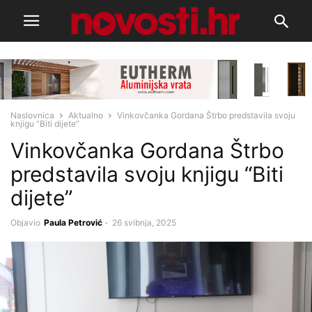
Naslovnica
Aktualno
Vinkovčanka Gordana Štrbo predstavila svoju
knjigu “Biti dijete”
Vinkovčanka Gordana Štrbo
predstavila svoju knjigu “Biti
dijete”
Objavio
Paula Petrović
-
26 svibnja, 2025