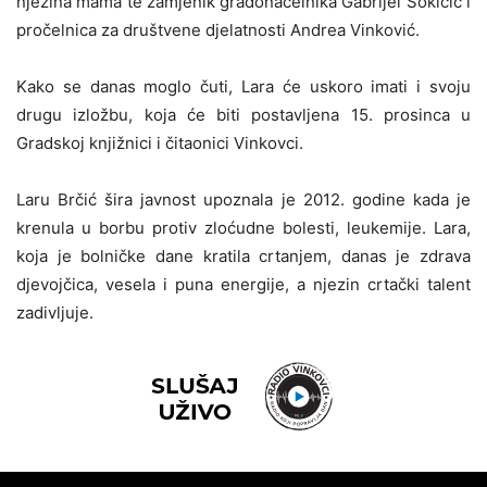
njezina mama te zamjenik gradonačelnika Gabrijel Šokičić i
pročelnica za društvene djelatnosti Andrea Vinković.
Kako se danas moglo čuti, Lara će uskoro imati i svoju
drugu izložbu, koja će biti postavljena 15. prosinca u
Gradskoj knjižnici i čitaonici Vinkovci.
Laru Brčić šira javnost upoznala je 2012. godine kada je
krenula u borbu protiv zloćudne bolesti, leukemije. Lara,
koja je bolničke dane kratila crtanjem, danas je zdrava
djevojčica, vesela i puna energije, a njezin crtački talent
zadivljuje.