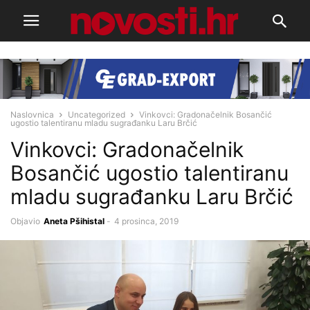
Naslovnica
Uncategorized
Vinkovci: Gradonačelnik Bosančić
ugostio talentiranu mladu sugrađanku Laru Brčić
Vinkovci: Gradonačelnik
Bosančić ugostio talentiranu
mladu sugrađanku Laru Brčić
Objavio
Aneta Pšihistal
-
4 prosinca, 2019