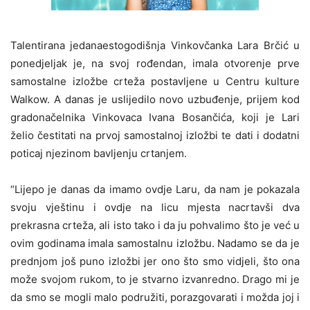
Talentirana jedanaestogodišnja Vinkovčanka Lara Brčić u
ponedjeljak je, na svoj rođendan, imala otvorenje prve
samostalne izložbe crteža postavljene u Centru kulture
Walkow. A danas je uslijedilo novo uzbuđenje, prijem kod
gradonačelnika Vinkovaca Ivana Bosančića, koji je Lari
želio čestitati na prvoj samostalnoj izložbi te dati i dodatni
poticaj njezinom bavljenju crtanjem.
“Lijepo je danas da imamo ovdje Laru, da nam je pokazala
svoju vještinu i ovdje na licu mjesta nacrtavši dva
prekrasna crteža, ali isto tako i da ju pohvalimo što je već u
ovim godinama imala samostalnu izložbu. Nadamo se da je
prednjom još puno izložbi jer ono što smo vidjeli, što ona
može svojom rukom, to je stvarno izvanredno. Drago mi je
da smo se mogli malo podružiti, porazgovarati i možda joj i