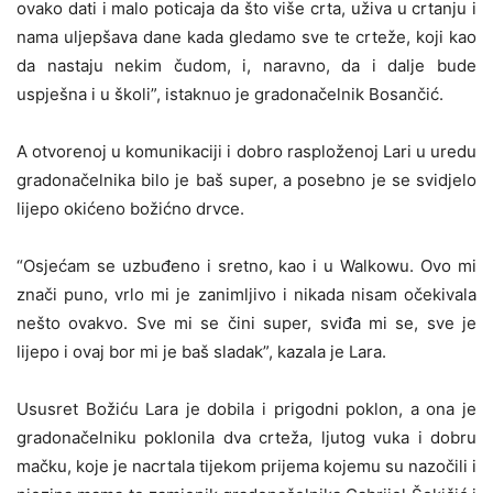
ovako dati i malo poticaja da što više crta, uživa u crtanju i
nama uljepšava dane kada gledamo sve te crteže, koji kao
da nastaju nekim čudom, i, naravno, da i dalje bude
uspješna i u školi”, istaknuo je gradonačelnik Bosančić.
A otvorenoj u komunikaciji i dobro rasploženoj Lari u uredu
gradonačelnika bilo je baš super, a posebno je se svidjelo
lijepo okićeno božićno drvce.
“Osjećam se uzbuđeno i sretno, kao i u Walkowu. Ovo mi
znači puno, vrlo mi je zanimljivo i nikada nisam očekivala
nešto ovakvo. Sve mi se čini super, sviđa mi se, sve je
lijepo i ovaj bor mi je baš sladak”, kazala je Lara.
Ususret Božiću Lara je dobila i prigodni poklon, a ona je
gradonačelniku poklonila dva crteža, ljutog vuka i dobru
mačku, koje je nacrtala tijekom prijema kojemu su nazočili i