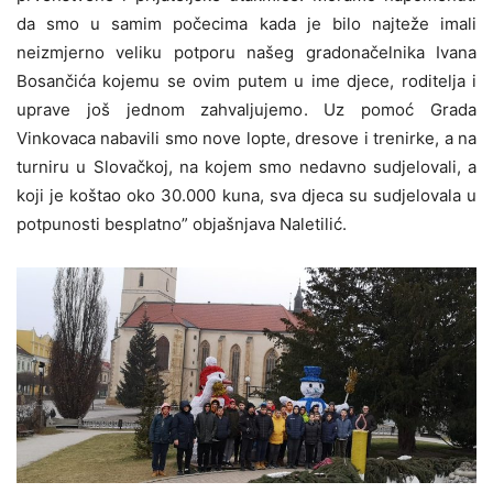
da smo u samim počecima kada je bilo najteže imali
neizmjerno veliku potporu našeg gradonačelnika Ivana
Bosančića koj
emu
se ovim putem u ime djece, roditelja i
uprave još jednom zahvaljujemo. Uz pomoć Grada
Vinkovaca nabavili smo
nove lopte, dresove i trenirke, a na
turniru u Slovačkoj, na kojem smo nedavno sudjelovali, a
koji je koštao oko 30.000 kuna, sva djeca su sudjelovala u
potpunosti besplatno” objašnjava Naletilić.