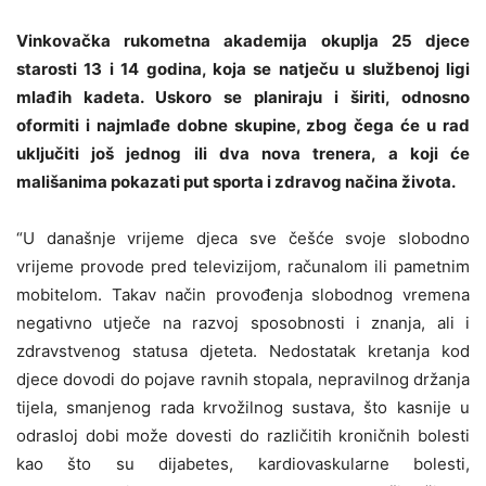
Vinkovačka rukometna akademija okuplja 25 djece
starosti 13 i 14 godina, koja se natječu u službenoj ligi
mlađih kadeta. Uskoro se planiraju i širiti, odnosno
oformiti i najmlađe dobne skupine, zbog čega će u rad
uključiti još jednog ili dva nova trenera, a koji će
mališanima pokazati put sporta i zdravog načina života.
“U današnje vrijeme djeca sve češće svoje slobodno
vrijeme provode pred televizijom, računalom ili pametnim
mobitelom. Takav način provođenja slobodnog vremena
negativno utječe na razvoj sposobnosti i znanja, ali i
zdravstvenog statusa djeteta. Nedostatak kretanja kod
djece dovodi do pojave ravnih stopala, nepravilnog držanja
tijela, smanjeno
g
rad
a
krvožilnog sustava, što kasnije u
odrasloj dobi može dovesti do različitih kroničnih bolesti
kao što su dijabetes, kardiovaskularne bolesti,