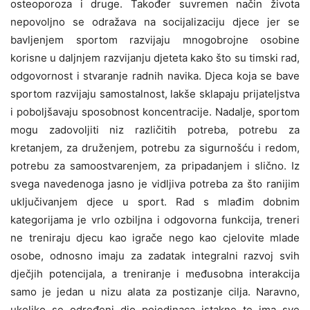
osteoporoza i druge. Također suvremen način života
nepovoljno se odražava na socijalizaciju djece jer se
bavljenjem sportom razvijaju mnogobrojne osobine
korisne u daljnjem razvijanju djeteta kako što su timski rad,
odgovornost i stvaranje radnih navika. Djeca koja se bave
sportom razvijaju samostalnost, lakše sklapaju prijateljstva
i poboljšavaju sposobnost koncentracije. Nadalje, sportom
mogu zadovoljiti niz različitih potreba, potrebu za
kretanjem, za druženjem, potrebu za sigurnošću i redom,
potrebu za samoostvarenjem, za pripadanjem i slično. Iz
svega navedenoga jasno je vidljiva potreba za što ranijim
uključivanjem djece u sport. Rad s mlađim dobnim
kategorijama je vrlo ozbiljna i odgovorna funkcija, treneri
ne treniraju djecu kao igrače nego kao cjelovite mlade
osobe, odnosno imaju
za
zadatak integralni razvoj svih
dječjih potencijala, a treniranje i međusobna interakcija
samo je jed
a
n u nizu alata za postizanje cilja. Naravno,
ukoliko se određeni dio pojedinaca istakne te ima sve