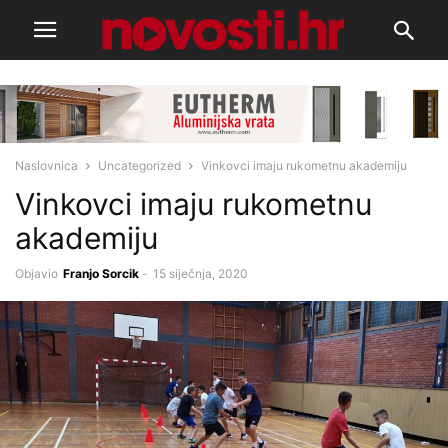
Naslovnica
Uncategorized
Vinkovci imaju rukometnu akademiju
Vinkovci imaju rukometnu
akademiju
Objavio
Franjo Sorcik
-
15 siječnja, 2020