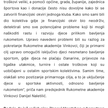
troškovi veliki
,
a pomoći općine, grada, županije, zajednica
športova kao i donacije često nisu dovoljne kako bi se
zatvorili financijski okviri jednoga kluba. Kako smo sami bili
dio kolektiva gdje je financijski okvir bio neodrživ,
detektirali smo sve potencijalne probleme koji bi mogli
naškoditi rastu i razvoju djece prilikom bavljenja
rukometom. Upravo navedeni problemi bili su razlog za
pokretanje Rukometne akademije Vinkovci, čiji je primarni
cilj upravo omogućiti isključivo djeci nesmetano bavljenje
sportom, gdje djeca ne plaćaju članarine, prijevoze na
ligaške utakmice, turnire i ostale troškove koji su
uobičajeni u ostalim sportskim kolektivima. Samim time,
olakšali smo postizanje primarnoga cilja
,
a to je uključenje
djece u sportske aktivnosti, odnosno bavljenje
rukometom”, priča nam predsjednik Rukometne akademije
Vinkovci Danijel Naletilić.