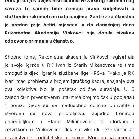
Dodaje da još uvijek nisu članovi Hrvatskog rukometnog
saveza te samim time nemaju pravo sudjelovati u
službenim rukometnim natjecanjima. Zahtjev za članstvo
je predan prije četiri mjeseca, a do današnjeg dana
Rukometna Akademija Vinkovci nije dobila nikakav
odgovor o primanju u članstvo.
Shodno tome, Rukometna akademija Vinkovci registrirala
je svoje igrače u RK Ivan iz Starih Mikanovaca te time
omogućila djeci igranje službene lige HRS-a. “Kako je RK
Ivan imao problema s brojem igračkog kadra, spajanje ova
dva kolektiva bio je početak odlične suradnje. U 6
zajedničkih prvenstvenih utakmica brojimo čak 5 pobjeda i
1 poraz. Djeca su se međusobno odlično prihvatila i
stvorena su nova prijateljstva. Zajedno treniraju
ponedjeljkom u Starim Mikanovcima te utorkom i
četvrtkom u Vinkovcima dok su vikendi rezervirani za
prvenstvene i prijateljske utakmice. Moramo napomenuti