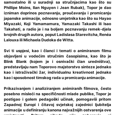
samostalno ili u suradnji sa stručnjacima kao što su
Phillipe Moins, Ilan Nguyen i Jean Rubak), Topor je dao
izniman doprinos poznavanju, proučavanju i promicanju
japanske animacije, odnosno umjetnika kao što su Hayao
Miyazaki, Koji Yamamamura, Yamazaki Takashi ili Isao
Takahati, a radio je i na boljem poznavanju remek-djela
brojnih drugih autora, poput Ladislasa Starevitcha, Renéa
Lalouxa ili Michaela Dudoka de Witta.
Svi ti uspjesi, kao i članci i temati o animiranom filmu
objavljeni u vodećim stručnim časopisima, kao što je
Blink Blank (kojem je i osnivački član uredništva),
predstavljaju nam Toporovo majstorstvo sinteze jednako
kao i istraživački žar, individualnu kreativnost jednako
kao i sposobnost timskog rada u promicanju animacije.
Prikazivanjem i analiziranjem animiranih filmova, često
posebno misleći na specifičnosti mlade publike, Topor je
postigao i golem pedagoški učinak, pomogavši pritom
Zapadnoj Europi i čitavoj svjetskoj zajednici ljubitelja
animacije u definiranju kanona najvažnijih ostvarenja ove