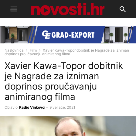
Naslovnica
Film
Xavier Kawa-Topor dobitnik je Nagrade za izniman
doprinos proučavanju animiranog filma
Xavier Kawa-Topor dobitnik
je Nagrade za izniman
doprinos proučavanju
animiranog filma
Objavio
Radio Vinkovci
-
9 veljače, 2021