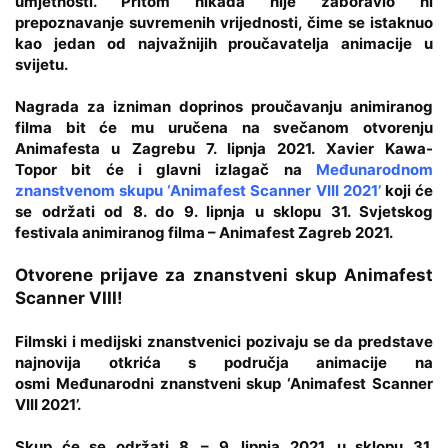
umjetnosti. Pritom nikada nije zaboravio ni
prepoznavanje suvremenih vrijednosti, čime se istaknuo
kao jedan od najvažnijih proučavatelja animacije u
svijetu.
Nagrada za izniman doprinos proučavanju animiranog
filma
bit će mu uručena na
svečanom otvorenju
Animafesta u Zagrebu 7. lipnja 2021. Xavier Kawa-
Topor
bit će i glavni izlagač na
Međunarodnom
znanstvenom skupu ‘Animafest Scanner VIII 2021’
koji će
se održati od
8. do 9. lipnja
u sklopu
31. Svjetskog
festivala animiranog filma – Animafest Zagreb 2021
.
Otvorene prijave za znanstveni skup Animafest
Scanner VIII!
Filmski i medijski znanstvenici pozivaju se da predstave
najnovija otkrića s područja animacije na
osmi
Međunarodni znanstveni skup ‘Animafest Scanner
VIII 2021’
.
Skup će se održati
8. – 9. lipnja 2021
. u sklopu
31.