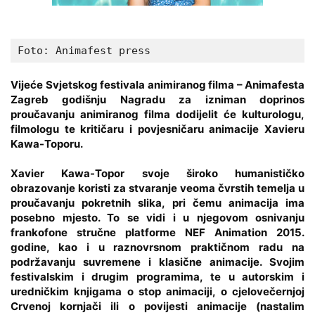
Foto: Animafest press
Vijeće Svjetskog festivala animiranog filma – Animafesta
Zagreb godišnju
Nagradu za izniman doprinos
proučavanju animiranog filma
dodijelit će kulturologu,
filmologu te kritičaru i povjesničaru animacije
Xavieru
Kawa-Toporu
.
Xavier Kawa-Topor
svoje široko humanističko
obrazovanje koristi za stvaranje veoma čvrstih temelja u
proučavanju pokretnih slika, pri čemu animacija ima
posebno mjesto. To se vidi i u njegovom osnivanju
frankofone stručne platforme NEF Animation 2015.
godine, kao i u raznovrsnom praktičnom radu na
podržavanju suvremene i klasične animacije. Svojim
festivalskim i drugim programima, te u autorskim i
uredničkim knjigama o stop animaciji, o cjelovečernjoj
Crvenoj kornjači ili o povijesti animacije (nastalim