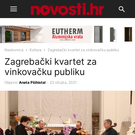
Naslovnica
Kultura
Zagrebački kvartet za vinkovačku publiku
Zagrebački kvartet za
vinkovačku publiku
Objavio
Aneta Pšihistal
-
23 ožujka, 2021