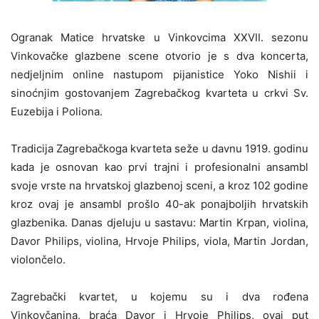
Ogranak Matice hrvatske u Vinkovcima XXVII. sezonu
Vinkovačke glazbene scene otvorio je s dva koncerta,
nedjeljnim online nastupom pijanistice Yoko Nishii i
sinoćnjim gostovanjem Zagrebačkog kvarteta u crkvi Sv.
Euzebija i Poliona.
Tradicija Zagrebačkoga kvarteta seže u davnu 1919. godinu
kada je osnovan kao prvi trajni i profesionalni ansambl
svoje vrste na hrvatskoj glazbenoj sceni, a kroz 102 godine
kroz ovaj je ansambl prošlo 40-ak ponajboljih hrvatskih
glazbenika. Danas djeluju u sastavu: Martin Krpan, violina,
Davor Philips, violina, Hrvoje Philips, viola, Martin Jordan,
violončelo.
Zagrebački kvartet, u kojemu su i dva rođena
Vinkovčanina, braća Davor i Hrvoje Philips, ovaj put