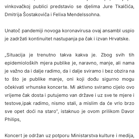
vinkovačkoj publici predstavio se djelima Jure Tkalčića,
Dmitrija Šostakoviča i Felixa Mendelssohna.
Unatoč pandemiji novoga koronavirusa ovaj ansambl uspio
je zadržati kontinuitet nastupanja pa čak i izvan Hrvatske.
„Situacija je trenutno takva kakva je. Zbog svih tih
epidemioloških mjera publike je, naravno, manje, ali nama
je važno da i dalje radimo, da i dalje sviramo i bez obzira na
to što je publike manje, oni koji dođu sigurno mogu
očekivati vrhunske koncerte. Mi aktivno sviramo cijelo ovo
vrijeme čak dosta i putujemo van države i uz sve te mjere i
testove,ipak radimo, nismo stali, a mislim da će vrlo brzo
sve opet doći na staro”, istaknuo je ovom prilikom Davor
Philips,
Koncert je održan uz potporu Ministarstva kulture i medija,