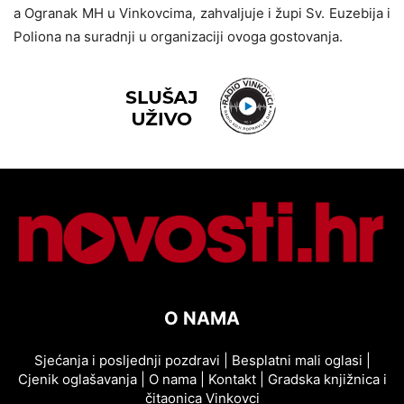
a Ogranak MH u Vinkovcima, zahvaljuje i župi Sv. Euzebija i
Poliona na suradnji u organizaciji ovoga gostovanja.
O NAMA
Sjećanja i posljednji pozdravi
|
Besplatni mali oglasi
|
Cjenik oglašavanja
|
O nama
|
Kontakt
|
Gradska knjižnica i
čitaonica Vinkovci