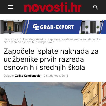
Naslovnica
Uncategorized
Započele isplate naknada za udžbenike
prvih razreda osnovnih i srednjih škola
Započele isplate naknada za
udžbenike prvih razreda
osnovnih i srednjih škola
Objavio
Zeljko Komljenovic
-
2 studenoga, 2018