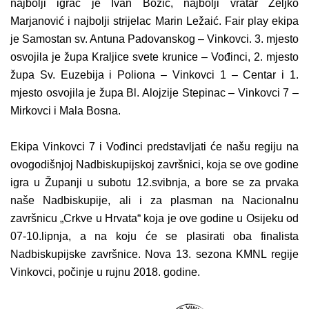
najbolji igrač je Ivan Božić, najbolji vratar Željko
Marjanović i najbolji strijelac Marin Ležaić. Fair play ekipa
je Samostan sv. Antuna Padovanskog – Vinkovci. 3. mjesto
osvojila je župa Kraljice svete krunice – Vođinci, 2. mjesto
župa Sv. Euzebija i Poliona – Vinkovci 1 – Centar i 1.
mjesto osvojila je župa Bl. Alojzije Stepinac – Vinkovci 7 –
Mirkovci i Mala Bosna.
Ekipa Vinkovci 7 i Vođinci predstavljati će našu regiju na
ovogodišnjoj Nadbiskupijskoj završnici, koja se ove godine
igra u Županji u subotu 12.svibnja, a bore se za prvaka
naše Nadbiskupije, ali i za plasman na Nacionalnu
završnicu „Crkve u Hrvata“ koja je ove godine u Osijeku od
07-10.lipnja, a na koju će se plasirati oba finalista
Nadbiskupijske završnice. Nova 13. sezona KMNL regije
Vinkovci, počinje u rujnu 2018. godine.