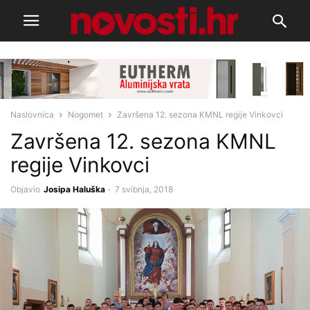
Naslovnica
Nogomet
Završena 12. sezona KMNL regije Vinkovci
Završena 12. sezona KMNL
regije Vinkovci
Objavio
Josipa Haluška
-
7 svibnja, 2018