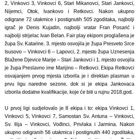
2, Vinkovci 3, Vinkovci 6, Stari Mikanovci, Stari Jankovci,
Nijemci, Otok, Ivankovo i Retkovci. Nakon ukupno
odigrane 72 utakmice i postignutih 505 zgoditaka, najbolji
igrač je Denis Kujadin, najbolji vratar Fran Posarić i
najbolji strijelac Ivan Belan. Fair play ekipom proglašena je
župa Sv. Katarine. 3. mjesto osvojila je župa Presveto Srce
Isusovo – Vinkovci 6 – Lapovci, 2. mjesto župa Uznesenja
Blažene Djevice Marije – Stari Jankovci i 1. mjesto osvojila
je župa Preslavno ime Marijino – Retkovci. Ekipa Retkovci
osvajanjem prvog mjesta izborila je i direktan plasman u
prvu ligu naredne sezone, dok si je ekipa Jankovaca
izborila dodatne kvalifikacije, koje će biti u rujnu 2018.god.
U prvoj ligi sudjelovalo je 8 ekipa i to: ekipa Vinkovci 1,
Vinkovci 5, Vinkovci 7, Samostan Sv. Antuna – Vinkovci,
Sv. Ilija – Vinkovci, Vođinci, Privlaka i Jarmina. Nakon
ukupno odigranih 56 utakmica i postignutih 440 zgoditaka,