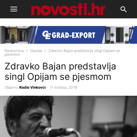
Naslovnica
Glazba
Zdravko Bajan predstavlja singl Opijam se
pjesmom
Zdravko Bajan predstavlja
singl Opijam se pjesmom
Objavio
Radio Vinkovci
-
11 svibnja, 2018