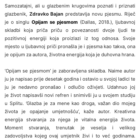
Samozatajni, ali u glazbenim krugovima poznati i priznati
glazbenik,
Zdravko Bajan
predstavlja novu pjesmu. Riječ
je o singlu
Opijam se pjesmom
(Dallas, 2018.), ljubavnoj
skladbi koja priča priču o povezanosti dvoje ljudi te
pozitivnoj energiji koja proizlazi iz tog odnosa. Svoje
mjesto u ljubavnoj priči pronašla je i pjesma kao takva, ona
je opijum za autora, životna energija koja je duhovna hrana.
‘Opijam se pjesmom’ je zaboravljena skladba. Naime autor
ju je napisao prije desetak godina i ostavio u svojoj ladici te
ju je nedavno pronašao i odlučio oživjeti. Udahnuo joj
je život napisavši novi refren i snimivši ju u svojem studiju
u Splitu.
‘
Glazba je za mene kao droga, važan dio mojeg
života je opajanje umjetnošću’, kaže autor. Kreativna
energija stvaranja za njega je vitalna energija života.
Moment stvaranja, trenutak je veselja i velikog
zadovoljstva kojeg ovaj umjetnik živi i to već godinama.