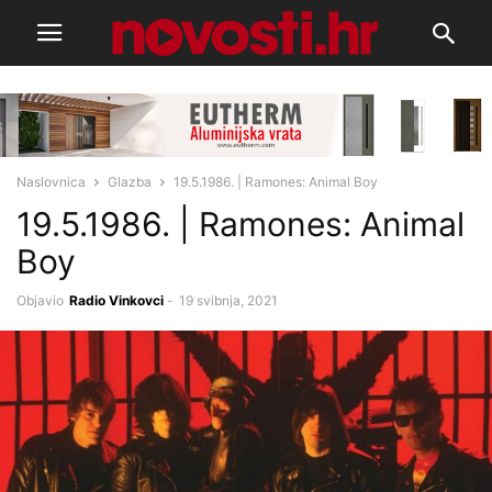
Naslovnica
Glazba
19.5.1986. | Ramones: Animal Boy
19.5.1986. | Ramones: Animal
Boy
Objavio
Radio Vinkovci
-
19 svibnja, 2021