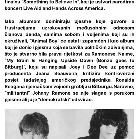
finalnu “Something to Believe In”, koji je ustvari parodirao
koncert Live Aid and Hands Across America.
Iako albumom dominiraju pjesme koje govore o
frustracijama uzrokovanih međusobnim odnosom
članova benda, samima sobom i voljenima koji su ih
okruživali, “Animal Boy” će ostati zapamćen i kao album
koji je donio i pjesmu koja se bavila političkim zbivanjima,
što je stvarno bila prava rijetkost za Ramonese. Naime,
“My Brain Is Hanging Upside Down (Bonzo goes to
Bitburg)”, koju su napisali Joey i Dee Dee uz pomoć
producenta Jeana Beauvoira, kritizira kontroverzni
posjet tadašnjeg američkog predsjednika Ronalda
Reagana njemačkom vojnom groblju u Bitburgu. Naravno,
“militantni” Johnny Ramone se nije slagao s porukom
pjesme ali ju je “demokratski” odsvirao.