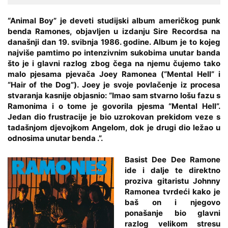
“
Animal Boy
” je deveti studijski album američkog punk
benda
Ramones
, objavljen u izdanju Sire Recordsa na
današnji dan 19. svibnja 1986. godine. Album je to kojeg
najviše pamtimo po intenzivnim sukobima unutar banda
što je i glavni razlog zbog čega na njemu čujemo tako
malo pjesama pjevača Joey Ramonea (“Mental Hell” i
“Hair of the Dog”). Joey je svoje povlačenje iz procesa
stvaranja kasnije objasnio: “Imao sam stvarno lošu fazu s
Ramonima i o tome je govorila pjesma “Mental Hell”.
Jedan dio frustracije je bio uzrokovan prekidom veze s
tadašnjom djevojkom Angelom, dok je drugi dio ležao u
odnosima unutar benda .”.
Basist Dee Dee Ramone
ide i dalje te direktno
proziva gitaristu Johnny
Ramonea tvrdeći kako je
baš on i njegovo
ponašanje bio glavni
razlog velikom stresu