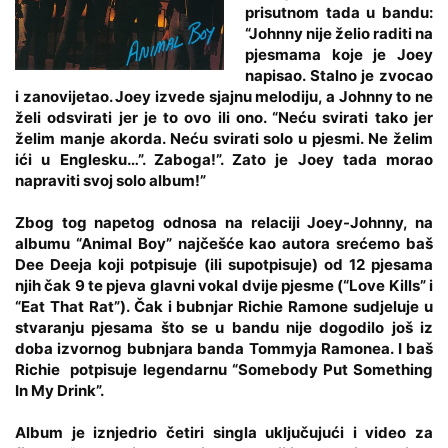
prisutnom tada u bandu:
“Johnny nije želio raditi na
pjesmama koje je Joey
napisao. Stalno je zvocao
i zanovijetao. Joey izvede sjajnu melodiju, a Johnny to ne
želi odsvirati jer je to ovo ili ono. “Neću svirati tako jer
želim manje akorda. Neću svirati solo u pjesmi. Ne želim
ići u Englesku…”. Zaboga!”. Zato je Joey tada morao
napraviti svoj solo album!”
Zbog tog napetog odnosa na relaciji Joey-Johnny, na
albumu “Animal Boy” najčešće kao autora srećemo baš
Dee Deeja koji potpisuje (ili supotpisuje) od 12 pjesama
njih čak 9 te pjeva glavni vokal dvije pjesme (“Love Kills” i
“Eat That Rat”). Čak i bubnjar Richie Ramone sudjeluje u
stvaranju pjesama što se u bandu nije dogodilo još iz
doba izvornog bubnjara banda Tommyja Ramonea. I baš
Richie potpisuje legendarnu “Somebody Put Something
In My Drink”.
Album je iznjedrio četiri singla uključujući i video za