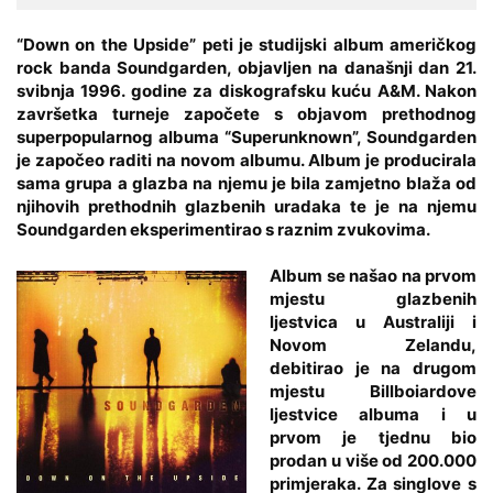
“
Down on the Upside
” peti je studijski album američkog
rock banda
Soundgarden
, objavljen na današnji dan 21.
svibnja 1996. godine za diskografsku kuću A&M. Nakon
završetka turneje započete s objavom prethodnog
superpopularnog albuma “Superunknown”, Soundgarden
je započeo raditi na novom albumu. Album je producirala
sama grupa a glazba na njemu je bila zamjetno blaža od
njihovih prethodnih glazbenih uradaka te je na njemu
Soundgarden eksperimentirao s raznim zvukovima.
Album se našao na prvom
mjestu glazbenih
ljestvica u Australiji i
Novom Zelandu,
debitirao je na drugom
mjestu Billboiardove
ljestvice albuma i u
prvom je tjednu bio
prodan u više od 200.000
primjeraka. Za singlove s