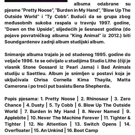
albuma odabrane su
pjesme “Pretty Noose”, “Burden in My Hand”, “Blow Up The
Outside World” i “Ty Cobb”. Budući da se grupa zbog
međusobnih sukoba raspala u travnju 1997. godine,
“Down on the Upside”, slijedećih je šesnaest godina (do
pojave povratničkog albuma “King Animal” iz 2012.) biti
Soundgardenov zadnji album studijski album.
Snimanje albuma trajalo je od studenog 1995. godine do
veljače 1996. te se odvijalo u studijima Studio Litho (čiji je
vlasnik Stone Gossard iz Pearl Jama) i Bad Animals
studiju u Saettleu. Album je snimljen u postavi koja je
uključivala Chrisa Cornella Kima Thayila, Matta
Camerona i po treći put basistu Bena Shepherda.
Popis pjesama: 1. Pretty Noose | 2. Rhinosaur | 3. Zero
Chance | 4. Dusty | 5. Ty Cobb | 6. Blow Up The Outside
World | 7. Burden In My Hand | 8. Never Named | 9.
Applebite | 10. Never The Machine Forever | 11. Tighter &
Tighter | 12. No Attention | 13. Switch Opens | 14.
Overfloater | 15. An Unkind | 16. Boot Camp