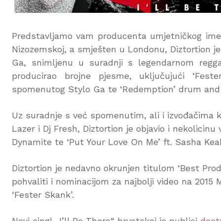
Predstavljamo vam producenta umjetničkog imena 
Nizozemskoj, a smješten u Londonu, Diztortion j
Ga, snimljenu u suradnji s legendarnom regga
producirao brojne pjesme, uključujući ‘Fes
spomenutog Stylo Ga te ‘Redemption’ drum and
Uz suradnje s već spomenutim, ali i izvođačima 
Lazer i Dj Fresh, Diztortion je objavio i nekolicin
Dynamite te ‘Put Your Love On Me’ ft. Sasha Kea
Diztortion je nedavno okrunjen titulom ‘Best Pr
pohvaliti i nominacijom za najbolji video na 201
‘Fester Skank’.
Novi singl „I’ll Be There“ hrvatskoj je publici
dost