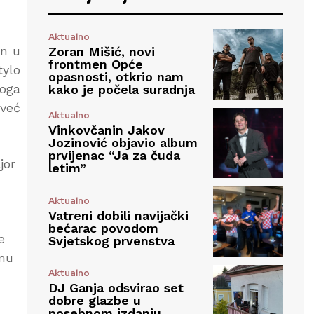
Aktualno
en u
Zoran Mišić, novi
frontmen Opće
tylo
opasnosti, otkrio nam
toga
kako je počela suradnja
već
Aktualno
Vinkovčanin Jakov
Jozinović objavio album
prvijenac “Ja za čuda
jor
letim”
Aktualno
Vatreni dobili navijački
bećarac povodom
e
Svjetskog prvenstva
smu
Aktualno
DJ Ganja odsvirao set
dobre glazbe u
posebnom izdanju