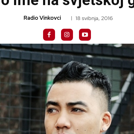
vo ime na svjetskoj 
Radio Vinkovci
18 svibnja, 2016
|