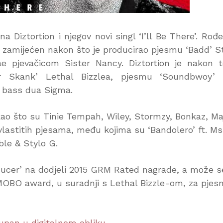
Diztortion i njegov novi singl ‘I’ll Be There’. Rođ
e zamijećen nakon što je producirao pjesmu ‘Badd’ S
e pjevačicom Sister Nancy. Diztortion je nakon 
ter Skank’ Lethal Bizzlea, pjesmu ‘Soundbwoy’ 
 bass dua Sigma.
kao što su Tinie Tempah, Wiley, Stormzy, Bonkaz, Ma
u vlastitih pjesama, među kojima su ‘Bandolero’ ft. Ms
ble & Stylo G.
oducer’ na dodjeli 2015 GRM Rated nagrade, a može s
5 MOBO award, u suradnji s Lethal Bizzle-om, za pje
upan u digitalnom obliku
.