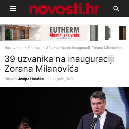
Naslovnica
Politika
39 uzvanika na inauguraciji Zorana Milanovića
39 uzvanika na inauguraciji
Zorana Milanovića
Objavio
Josipa Haluška
-
12 veljače, 2020