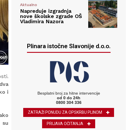
Aktualno
Napreduje izgradnja
nove školske zgrade OŠ
Vladimira Nazora
Plinara istočne Slavonije d.o.o.
sti.
 dva
ko i
Besplatni broj za hitne intervencije
od 0 do 24h
0800 304 336
ZATRAŽI PONUDU ZA OPSKRBU PLINOM
lako
 su
PRIJAVA OČITANJA