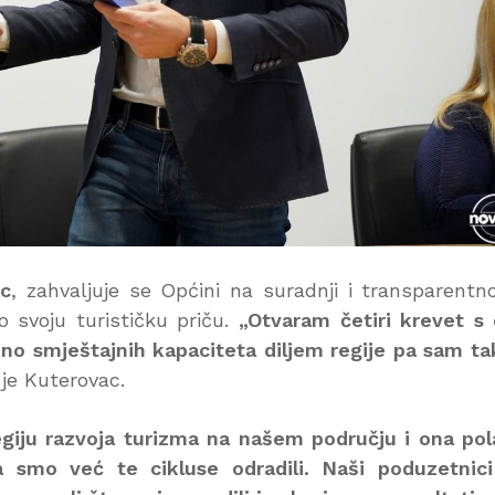
ac
, zahvaljuje se Općini na suradnji i transparentno
o svoju turističku priču.
„Otvaram četiri krevet s
no smještajnih kapaciteta diljem regije pa sam ta
 je Kuterovac.
tegiju razvoja turizma na našem području i ona po
 smo već te cikluse odradili. Naši poduzetnici