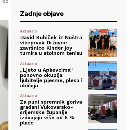
e do
Zadnje objave
Aktualno
David Kubiček iz Nuštra
viceprvak Državne
završnice Kinder joy
turnira u stolnom tenisu
Aktualno
„Ljeto u Apševcima“
ponovno okuplja
ljubitelje pjesme, plesa i
običaja
Aktualno
Za puni spremnik goriva
građani Vukovarsko-
srijemske županije
izdvajaju više od 6 %
plaće