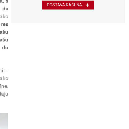
a, s
DOSTAVA RAČUNA
v da
kako
eres
našu
ašu
i do
ci –
 ako
ine.
daju