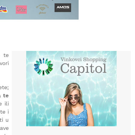
e te
vori
ete;
a te
 ili
te i
ti u
jave