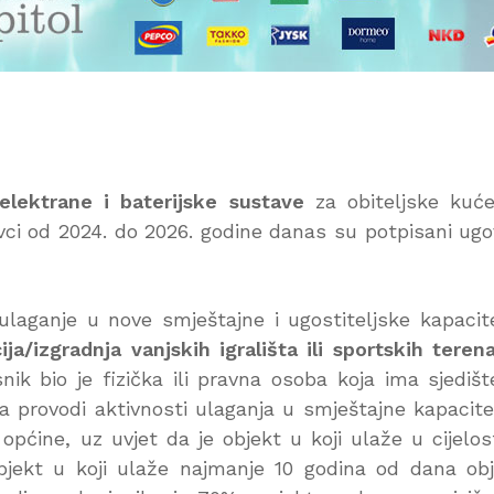
lektrane i baterijske sustave
za obiteljske kuć
ci od 2024. do 2026. godine danas su potpisani ugo
ulaganje u nove smještajne i ugostiteljske kapacit
ja/izgradnja vanjskih igrališta ili sportskih teren
isnik bio je fizička ili pravna osoba koja ima sjedište
ja provodi aktivnosti ulaganja u smještajne kapacite
pćine, uz uvjet da je objekt u koji ulaže u cijelos
bjekt u koji ulaže najmanje 10 godina od dana ob