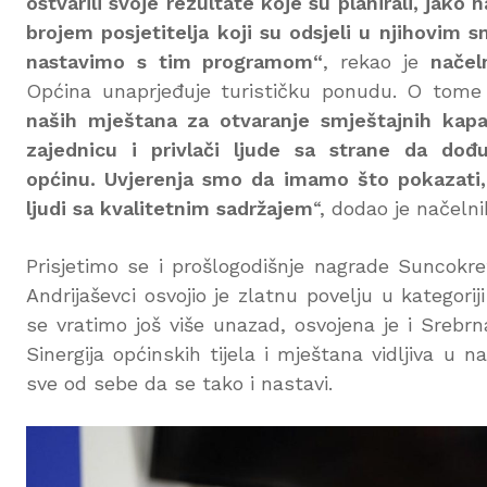
ostvarili svoje rezultate koje su planirali, jako 
brojem posjetitelja koji su odsjeli u njihovim
nastavimo s tim programom“
, rekao je
načel
Općina unaprjeđuje turističku ponudu. O tome s
naših mještana za otvaranje smještajnih kapac
zajednicu i privlači ljude sa strane da do
općinu. Uvjerenja smo da imamo što pokazati,
ljudi sa kvalitetnim sadržajem
“, dodao je načelni
Prisjetimo se i prošlogodišnje nagrade Suncokre
Andrijaševci osvojio je zlatnu povelju u kategorij
se vratimo još više unazad, osvojena je i Srebr
Sinergija općinskih tijela i mještana vidljiva u 
sve od sebe da se tako i nastavi.