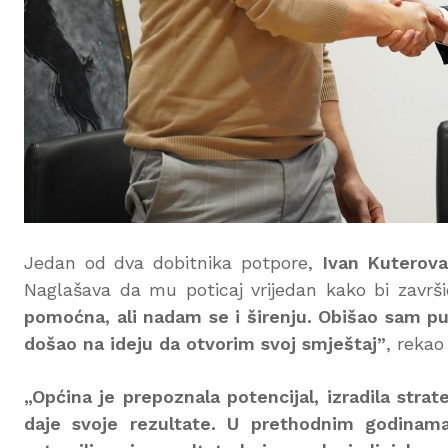
Jedan od dva dobitnika potpore,
Ivan Kuterov
Naglašava da mu poticaj vrijedan kako bi završi
pomoćna, ali nadam se i širenju. Obišao sam pu
došao na ideju da otvorim svoj smještaj”
, rekao
„Općina je prepoznala potencijal, izradila stra
daje svoje rezultate. U prethodnim godinama