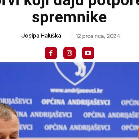
rvi koji daju potpor
spremnike
Josipa Haluška
12 prosinca, 2024
|