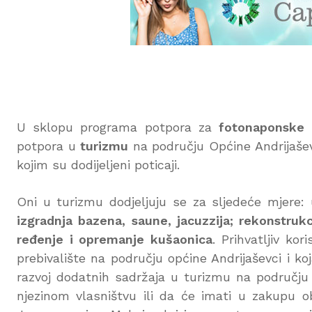
U sklopu programa potpora za
fotonaponske e
potpora u
turizmu
na području Općine Andrijašev
kojim su dodijeljeni poticaji.
Oni u turizmu dodjeljuju se za sljedeće mjere: 
izgradnja bazena, saune, jacuzzija; rekonstrukci
ređenje i opremanje kušaonica
. Prihvatljiv kor
prebivalište na području općine Andrijaševci i ko
razvoj dodatnih sadržaja u turizmu na području o
njezinom vlasništvu ili da će imati u zakupu o