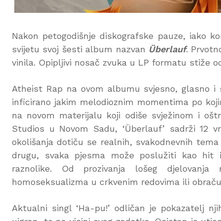
Nakon petogodišnje diskografske pauze, iako ko
svijetu svoj šesti album nazvan
Überlauf
. Prvotn
vinila. Opipljivi nosač zvuka u LP formatu stiže 
Atheist Rap na ovom albumu svjesno, glasno i 
inficirano jakim melodioznim momentima po kojim
na novom materijalu koji odiše svježinom i ošt
Studios u Novom Sadu, ‘Überlauf’ sadrži 12 vr
okolišanja dotiču se realnih, svakodnevnih tema k
drugu, svaka pjesma može poslužiti kao hit il
raznolike. Od prozivanja lošeg djelovanja r
homoseksualizma u crkvenim redovima ili obraču
Aktualni singl ‘Ha-pu!’ odličan je pokazatelj nji