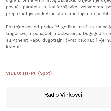
uigran, te na visini svog zadatka. Osjetan je ut
povući paralelu s kalifornijskim velikanima p
prepoznatljiv zvuk Atheista samo lagano podeblja
Postojanjem od preko 25 godina uzeli su najbolj
tragu svojih ponajboljih ostvarenja. Dugogodišnj
su Atheist Rapu dugotrajni čvrst oslonac i vjer
krenuli.
VIDEO: Ha-Pu (Spot)
Radio Vinkovci