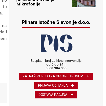
žemo
Mikrofonije
e to
a.
Plinara istočne Slavonije d.o.o.
z na
dali
utem
Besplatni broj za hitne intervencije
od 0 do 24h
0800 304 336
ZATRAŽI PONUDU ZA OPSKRBU PLINOM
PRIJAVA OČITANJA
DOSTAVA RAČUNA