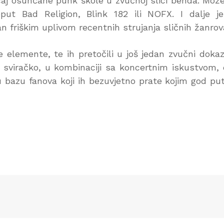
jecaj osunčane punk škole u zvučnoj slici benda. Mo
oput Bad Religion, Blink 182 ili NOFX. I dalje j
n friškim uplivom recentnih strujanja sličnih žanrov
e elemente, te ih pretočili u još jedan zvučni doka
e sviračko, u kombinaciji sa koncertnim iskustvom, 
nu bazu fanova koji ih bezuvjetno prate kojim god p