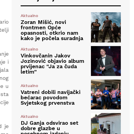
Aktualno
ario
Zoran Mišić, novi
frontmen Opće
elji
opasnosti, otkrio nam
kako je počela suradnja
Aktualno
anje
Vinkovčanin Jakov
Jozinović objavio album
je i
prvijenac “Ja za čuda
jala
letim”
bnog
ne u
Aktualno
Vatreni dobili navijački
ista
bećarac povodom
ije
Svjetskog prvenstva
Aktualno
DJ Ganja odsvirao set
d je
dobre glazbe u
posebnom izdanju