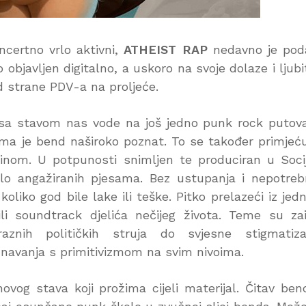
ncertno vrlo aktivni,
ATHEIST RAP
nedavno je pod
o objavljen digitalno, a uskoro na svoje dolaze i ljubit
od strane PDV-a na proljeće.
sa stavom nas vode na još jedno punk rock putov
a je bend naširoko poznat. To se također primjeću
rinom. U potpunosti snimljen te produciran u Soci
lo angažiranih pjesama. Bez ustupanja i nepotre
oliko god bile lake ili teške. Pitko prelazeći iz jed
i soundtrack djelića nečijeg života. Teme su za
aznih političkih struja do svjesne stigmatizac
navanja s primitivizmom na svim nivoima.
hovog stava koji prožima cijeli materijal. Čitav ben