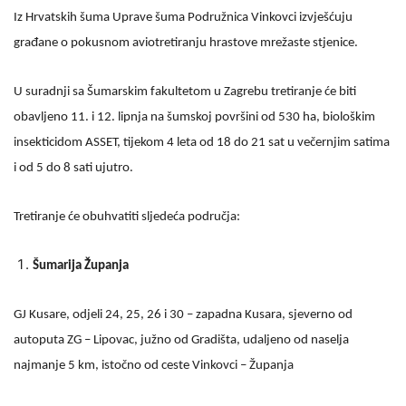
Iz Hrvatskih šuma Uprave šuma Podružnica Vinkovci izvješćuju
građane o pokusnom aviotretiranju hrastove mrežaste stjenice.
U suradnji sa Šumarskim fakultetom u Zagrebu tretiranje će biti
obavljeno 11. i 12. lipnja na šumskoj površini od 530 ha, biološkim
insekticidom ASSET, tijekom 4 leta od 18 do 21 sat u večernjim satima
i od 5 do 8 sati ujutro.
Tretiranje će obuhvatiti sljedeća područja:
Šumarija Županja
GJ Kusare, odjeli 24, 25, 26 i 30 – zapadna Kusara, sjeverno od
autoputa ZG – Lipovac, južno od Gradišta, udaljeno od naselja
najmanje 5 km, istočno od ceste Vinkovci – Županja