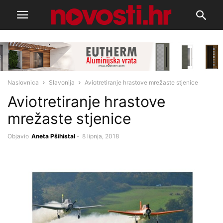
Naslovnica
Slavonija
Aviotretiranje hrastove mrežaste stjenice
Aviotretiranje hrastove
mrežaste stjenice
Objavio
Aneta Pšihistal
-
8 lipnja, 2018