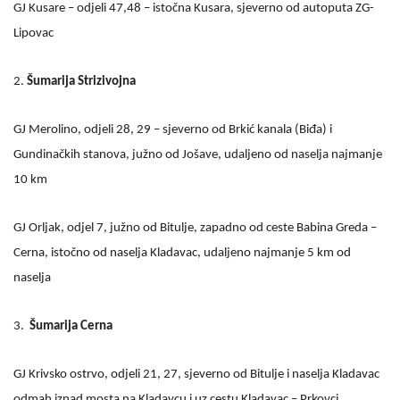
GJ Kusare – odjeli 47,48 – istočna Kusara, sjeverno od autoputa ZG-
Lipovac
2.
Šumarija Strizivojna
GJ Merolino, odjeli 28, 29 – sjeverno od Brkić kanala (Biđa) i
Gundinačkih stanova, južno od Jošave, udaljeno od naselja najmanje
10 km
GJ Orljak, odjel 7, južno od Bitulje, zapadno od ceste Babina Greda –
Cerna, istočno od naselja Kladavac, udaljeno najmanje 5 km od
naselja
3.
Šumarija Cerna
GJ Krivsko ostrvo, odjeli 21, 27, sjeverno od Bitulje i naselja Kladavac
odmah iznad mosta na Kladavcu i uz cestu Kladavac – Prkovci