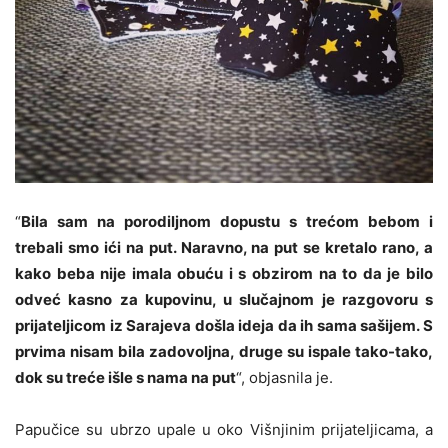
“
Bila sam na porodiljnom dopustu s trećom bebom i
trebali smo ići na put. Naravno, na put se kretalo rano, a
kako beba nije imala obuću i s obzirom na to da je bilo
odveć kasno za kupovinu, u slučajnom je razgovoru s
prijateljicom iz Sarajeva došla ideja da ih sama sašijem. S
prvima nisam bila zadovoljna, druge su ispale tako-tako,
dok su treće išle s nama na put
“, objasnila je.
Papučice su ubrzo upale u oko Višnjinim prijateljicama, a