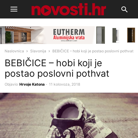
Naslovnica
Slavonija
BEBIČICE – hobi koji je postao poslovni pothvat
BEBIČICE – hobi koji je
postao poslovni pothvat
Objavio
Hrvoje Katona
-
11 kolovoza, 2018