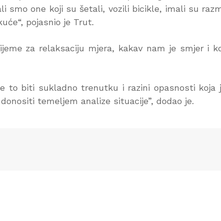
i smo one koji su šetali, vozili bicikle, imali su raz
 kuće“, pojasnio je Trut.
vrijeme za relaksaciju mjera, kakav nam je smjer i k
e to biti sukladno trenutku i razini opasnosti koja 
onositi temeljem analize situacije”, dodao je.