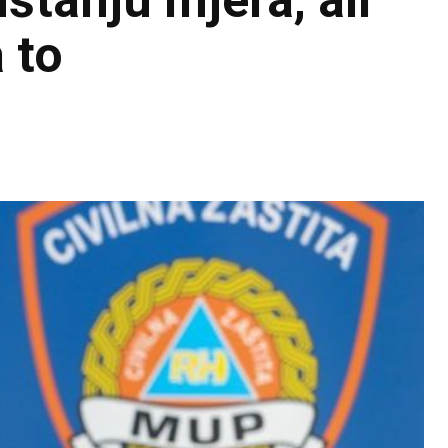
štanju mjera, ali
 to