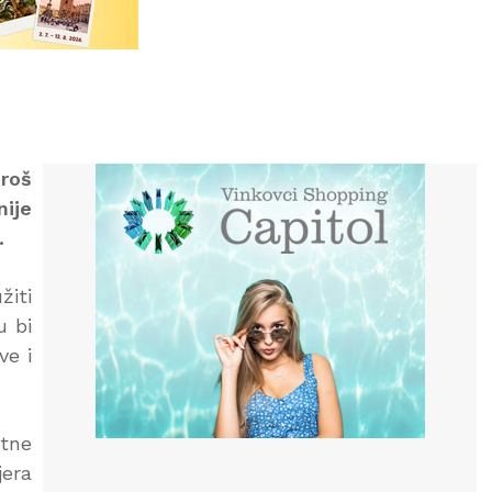
eroš
nije
.
žiti
u bi
ve i
otne
jera