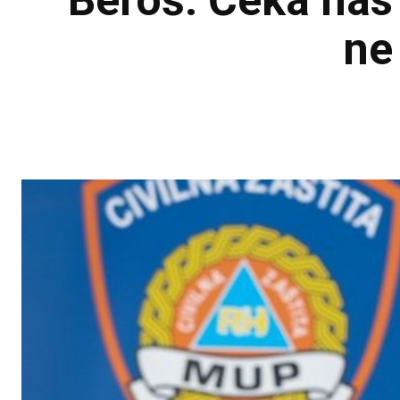
Beroš: Čeka nas 
ne