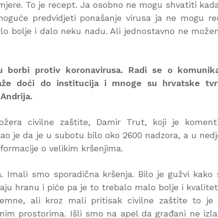
 mjere. To je recept. Ja osobno ne mogu shvatiti kad
oguće predvidjeti ponašanje virusa ja ne mogu re
ilo bolje i dalo neku nadu. Ali jednostavno ne može
 u borbi protiv koronavirusa. Radi se o komunika
e doći do institucija i mnoge su hrvatske tvr
Andrija.
žera civilne zaštite, Damir Trut, koji je koment
ao je da je u subotu bilo oko 2600 nadzora, a u nedj
formacije o velikim kršenjima.
 Imali smo sporadična kršenja. Bilo je gužvi kako 
ju hranu i piće pa je to trebalo malo bolje i kvalitet
emne, ali kroz mali pritisak civilne zaštite to je
avnim prostorima. Išli smo na apel da građani ne izla