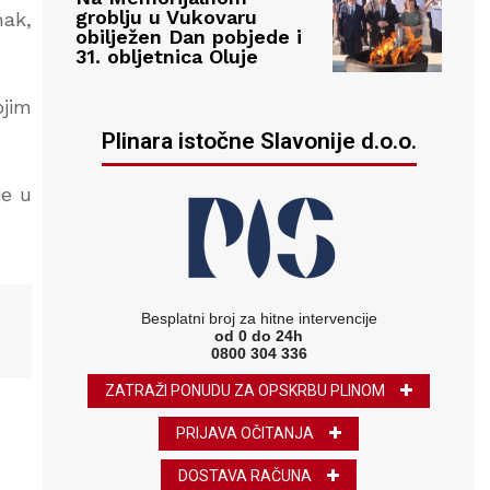
groblju u Vukovaru
mak,
obilježen Dan pobjede i
31. obljetnica Oluje
ojim
Plinara istočne Slavonije d.o.o.
je u
Besplatni broj za hitne intervencije
od 0 do 24h
0800 304 336
ZATRAŽI PONUDU ZA OPSKRBU PLINOM
PRIJAVA OČITANJA
DOSTAVA RAČUNA