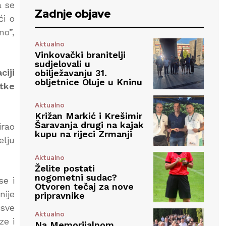
a se
Zadnje objave
ći o
mo”,
Aktualno
Vinkovački branitelji
sudjelovali u
ciji
obilježavanju 31.
obljetnice Oluje u Kninu
tke
Aktualno
Križan Markić i Krešimir
Šaravanja drugi na kajak
irao
kupu na rijeci Zrmanji
elju
Aktualno
Želite postati
nogometni sudac?
se i
Otvoren tečaj za nove
nije
pripravnike
 sve
Aktualno
ze i
Na Memorijalnom