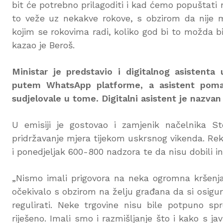
bit će potrebno prilagoditi i kad ćemo popuštati
to veže uz nekakve rokove, s obzirom da nije m
kojim se rokovima radi, koliko god bi to možda b
kazao je Beroš.
Ministar je predstavio i digitalnog asistenta
putem WhatsApp platforme, a asistent pomaž
sudjelovale u tome. Digitalni asistent je nazvan 
U emisiji je gostovao i zamjenik načelnika Sto
pridržavanje mjera tijekom uskrsnog vikenda. Rek
i ponedjeljak 600-800 nadzora te da nisu dobili in
„Nismo imali prigovora na neka ogromna kršenja.
očekivalo s obzirom na želju građana da si osigura
regulirati. Neke trgovine nisu bile potpuno spr
riješeno. Imali smo i razmišljanje što i kako s j