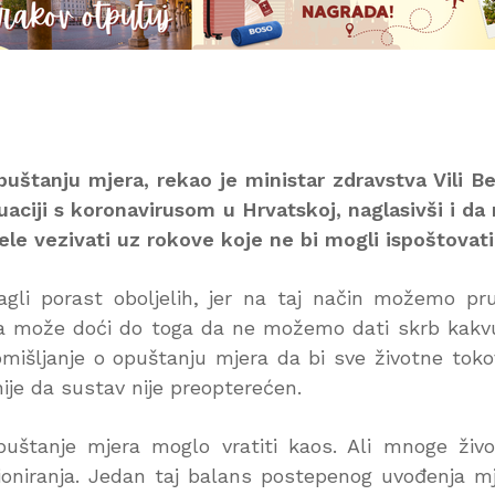
uštanju mjera, rekao je ministar zdravstva Vili B
aciji s koronavirusom u Hrvatskoj, naglasivši i da 
le vezivati uz rokove koje ne bi mogli ispoštovati
 nagli porast oboljelih, jer na taj način možemo pru
eva može doći do toga da ne možemo dati skrb kakv
romišljanje o opuštanju mjera da bi sve životne toko
nije da sustav nije preopterećen.
uštanje mjera moglo vratiti kaos. Ali mnoge živ
cioniranja. Jedan taj balans postepenog uvođenja m