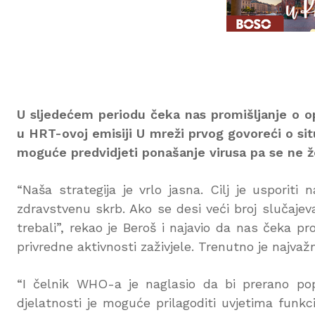
U sljedećem periodu čeka nas promišljanje o op
u HRT-ovoj emisiji U mreži prvog govoreći o situ
moguće predvidjeti ponašanje virusa pa se ne že
“Naša strategija je vrlo jasna. Cilj je usporiti
zdravstvenu skrb. Ako se desi veći broj slučaj
trebali”, rekao je Beroš i najavio da nas čeka p
privredne aktivnosti zaživjele. Trenutno je najvaž
“I čelnik WHO-a je naglasio da bi prerano pop
djelatnosti je moguće prilagoditi uvjetima funk