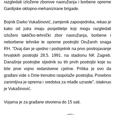
razgledati izložene zborove naoružanja i borbene opreme
Gardijske oklopno-mehanizirane brigade.
Bojnik Darko Vukašinović, zamjenik zapovjednika, rekao je
kako od jutra imaju posjetitelje koji mogu razgledati
izloženi taktičko-tehnički zbor naoružanja, borbene i
neborbene tehnike te opreme postrojbi Oružanih snaga
RH.
”Ovaj dan je ujedno i podsjetnik na prvo postrojavanje
hrvatskih postrojbi 28.5. 1991. na stadionu NK Zagreb.
Današnje postrojbe sljednik su tih prvih postrojbi koje su
bile prve vojno redarstvene cjeline. Prilika je ovo da
građani vide s čime trenutno raspolaže postrojba. Posebno
zanimljiva je oprema i sredstva za mlađe uzraste”, istaknuo
je Vukašinović.
Vojarna je za građane otvorena do 15 sati.