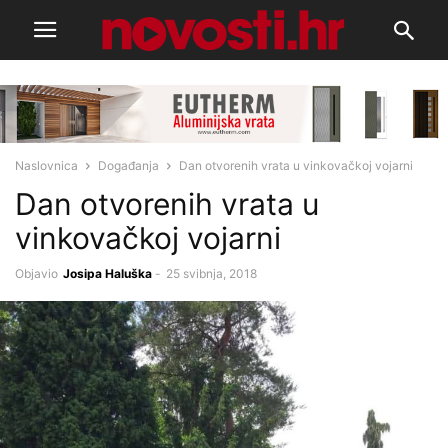
Naslovnica
Događanja
Dan otvorenih vrata u vinkovačkoj vojarni
Dan otvorenih vrata u
vinkovačkoj vojarni
Objavio
Josipa Haluška
-
25 svibnja, 2018