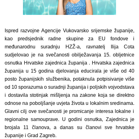
Ispred razvojne Agencije Vukovarsko srijemske županije,
kao predsjednik radne skupine za EU fondove i
međunarodnu suradnju HZŽ-a, ravnatelj Ilija Cota
sudjelovao je na svečanosti obilježavanja 15. obljetnice
osnutka
Hrvatske zajednica županija
.
Hrvatska zajednica
županija u 15 godina djelovanja educirala je više od 40
posto županijskih službenika, potaknula potpisivanje više
od 10 sporazuma o suradnji županija i poljskih vojvodstava
i dostavila stotinjak mišljenja na zakone koja se direktno
odnose na poboljšanje uvjeta života u lokalnim sredinama.
Glavni cilj ove svečanosti je promicanje interesa lokalne i
regionalne samouprave. U godini osnutka, Zajednica je
brojala 11 članova, a danas su članovi sve hrvatske
županije i Grad Zagreb.