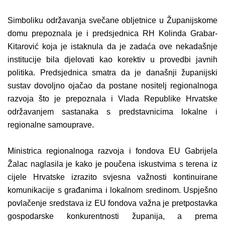
Simboliku održavanja svečane obljetnice u Županijskome
domu prepoznala je i predsjednica RH
Kolinda Grabar-
Kitarović
koja je istaknula da je zadaća ove nekadašnje
institucije bila djelovati kao korektiv u provedbi javnih
politika. Predsjednica smatra da je današnji županijski
sustav dovoljno ojačao da postane nositelj regionalnoga
razvoja što je prepoznala i Vlada Republike Hrvatske
održavanjem sastanaka s predstavnicima lokalne i
regionalne samouprave.
Ministrica regionalnoga razvoja i fondova EU
Gabrijela
Žalac
naglasila je kako je poučena iskustvima s terena iz
cijele Hrvatske izrazito svjesna važnosti kontinuirane
komunikacije s građanima i lokalnom sredinom. Uspješno
povlačenje sredstava iz EU fondova važna je pretpostavka
gospodarske konkurentnosti županija, a prema