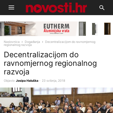
Naslovnica
Događanja
Decentralizacijom do ravnomjernog
regionalnog razvoja
Decentralizacijom do
ravnomjernog regionalnog
razvoja
Objavio
Josipa Haluška
-
23 svibnja, 2018