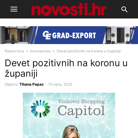
Naslovnica
koronavirus
Devet pozitivnih na koronu u županiji
Devet pozitivnih na koronu u
županiji
Objavio
Tihana Papac
-
15 rujna, 2022