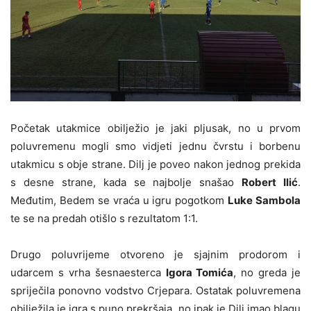
Početak utakmice obilježio je jaki pljusak, no u prvom
poluvremenu mogli smo vidjeti jednu čvrstu i borbenu
utakmicu s obje strane. Dilj je poveo nakon jednog prekida
s desne strane, kada se najbolje snašao
Robert Ilić
.
Međutim, Bedem se vraća u igru pogotkom
Luke Sambola
te se na predah otišlo s rezultatom 1:1.
Drugo poluvrijeme otvoreno je sjajnim prodorom i
udarcem s vrha šesnaesterca
Igora Tomića
, no greda je
spriječila ponovno vodstvo Crjepara. Ostatak poluvremena
obilježila je igra s puno prekršaja, no ipak je Dilj imao blagu