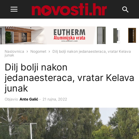
Naslovnica
Nogomet
Dilj bolji nakon jedanaesteraca, vratar Kelava
junak
Dilj bolji nakon
jedanaesteraca, vratar Kelava
junak
Objavio
Ante Galić
-
21 rujna, 2022