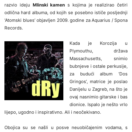
razvio ideju
Mlinski kamen
s kojima je realizirao četiri
odlična hard albuma, od kojih se posebno ističe posljednji
‘Atomski blues’ objavljen 2009. godine za Aquarius / Spona
Records.
Kada je Korozija u
Plymouthu, država
Massachusetts, snimio
bubnjeve i ostale perkusije,
za budući album ‘Dos
Gringos’, matrice je poslao
Danijelu u Zagreb, na što je
ovaj nasnimio gitarske i bas
dionice. Ispalo je nešto vrlo
lijepo, ugodno i inspirativno. Ali i neočekivano.
Obojica su se našli u posve neuobičajenim vodama, s