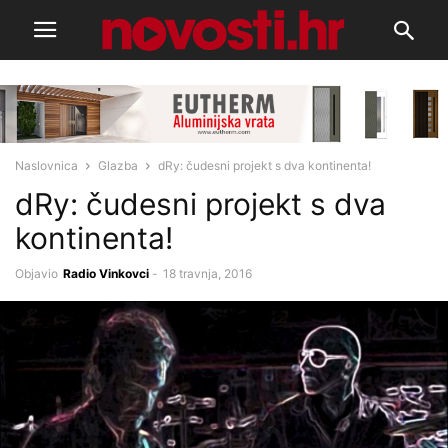
Naslovnica
Glazba
dRy: čudesni projekt s dva kontinenta!
dRy: čudesni projekt s dva
kontinenta!
Objavio
Radio Vinkovci
-
18 travnja, 2016