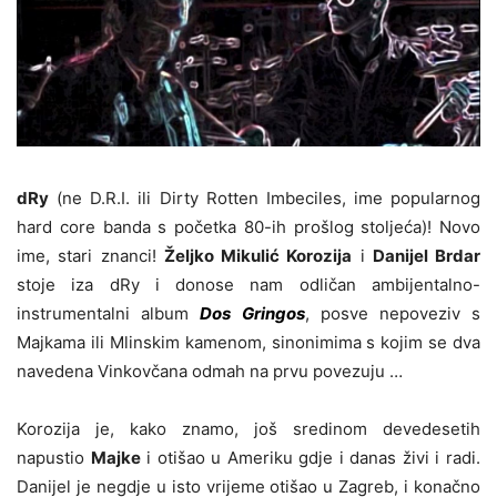
dRy
(ne D.R.I. ili Dirty Rotten Imbeciles, ime popularnog
hard core banda s početka 80-ih prošlog stoljeća)! Novo
ime, stari znanci!
Željko Mikulić Korozija
i
Danijel Brdar
stoje iza dRy i donose nam odličan ambijentalno-
instrumentalni album
Dos Gringos
, posve nepoveziv s
Majkama ili Mlinskim kamenom, sinonimima s kojim se dva
navedena Vinkovčana odmah na prvu povezuju …
Korozija je, kako znamo, još sredinom devedesetih
napustio
Majke
i otišao u Ameriku gdje i danas živi i radi.
Danijel je negdje u isto vrijeme otišao u Zagreb, i konačno