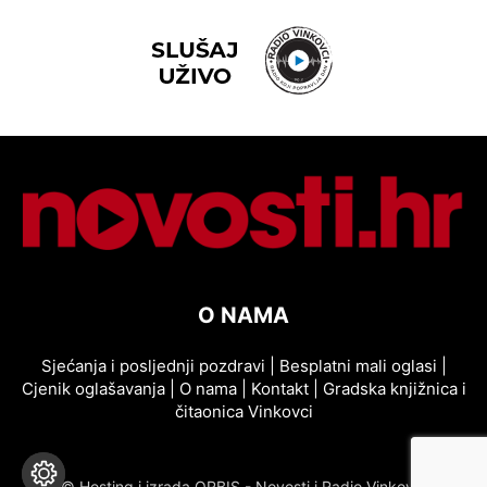
O NAMA
Sjećanja i posljednji pozdravi
|
Besplatni mali oglasi
|
Cjenik oglašavanja
|
O nama
|
Kontakt
|
Gradska knjižnica i
čitaonica Vinkovci
© Hosting i izrada ORBIS - Novosti i Radio Vinkovci