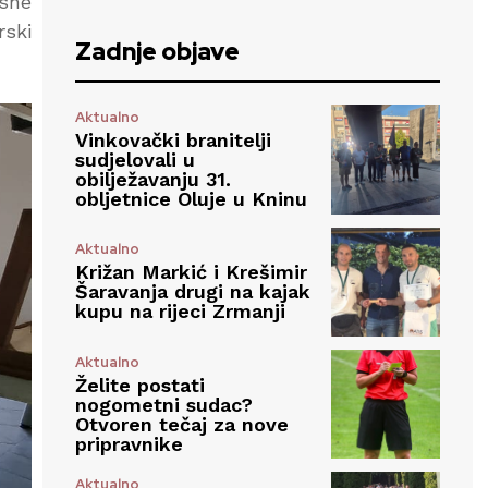
asne
rski
Zadnje objave
Aktualno
Vinkovački branitelji
sudjelovali u
obilježavanju 31.
obljetnice Oluje u Kninu
Aktualno
Križan Markić i Krešimir
Šaravanja drugi na kajak
kupu na rijeci Zrmanji
Aktualno
Želite postati
nogometni sudac?
Otvoren tečaj za nove
pripravnike
Aktualno