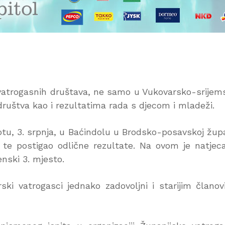
h vatrogasnih društava, ne samo u Vukovarsko-srijem
u društva kao i rezultatima rada s djecom i mladeži.
otu, 3. srpnja, u Baćindolu u Brodsko-posavskoj župa
te postigao odlične rezultate. Na ovom je natjec
nski 3. mjesto.
ki vatrogasci jednako zadovoljni i starijim člano