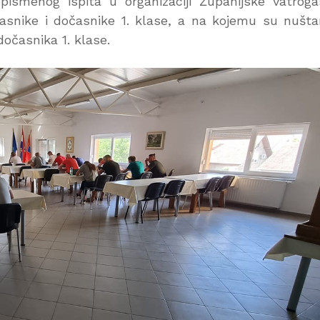
pismenog ispita u organizaciji Županijske vatrog
asnike i dočasnike 1. klase, a na kojemu su nušta
dočasnika 1. klase.