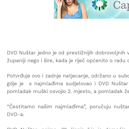
DVD Nuštar jedno je od prestižnijih dobrovoljni
županiji nego i šire, kada je riječ općenito o rad
Potvrđuje ovo i zadnje natjecanje, održano u sub
gdje je s najmlađima sudjelovao i DVD Nuštar 
pomladak muški osvojio 2. mjesto, a pomladak že
“Čestitamo našim najmlađima”, poručuju nuštars
DVD-a.