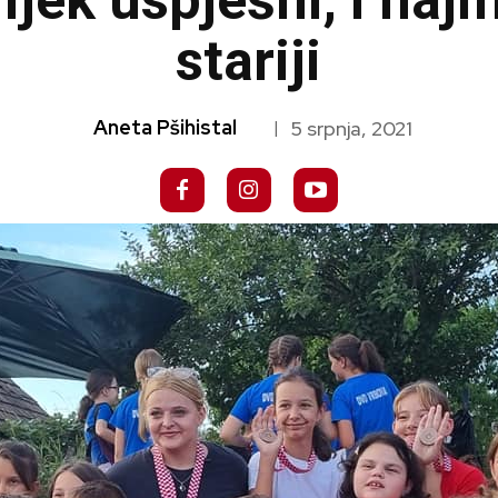
jek uspješni, i najm
stariji
Aneta Pšihistal
5 srpnja, 2021
|