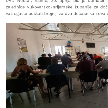
DVD Nuštar, naime, 30. lipnja bio je domaćin 
zajednice Vukovarsko-srijemske županije za doč
vatrogasci postali brojniji za dva dočasnika i dva 