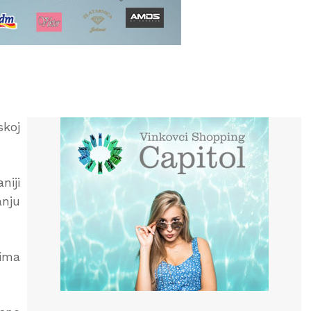
skoj
niji
anju
vima