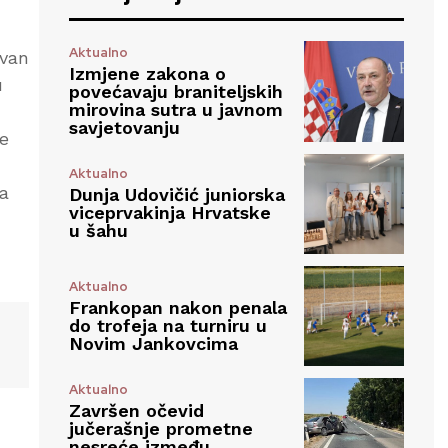
Aktualno
ovan
Izmjene zakona o
u
povećavaju braniteljskih
mirovina sutra u javnom
savjetovanju
ne
Aktualno
ma
Dunja Udovičić juniorska
viceprvakinja Hrvatske
u šahu
Aktualno
Frankopan nakon penala
do trofeja na turniru u
Novim Jankovcima
Aktualno
Završen očevid
jučerašnje prometne
nesreće između