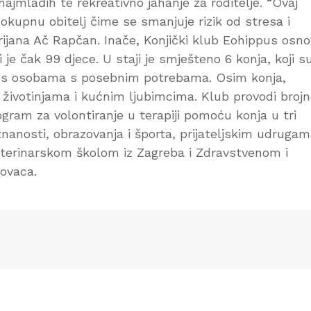
najmlađih te rekreativno jahanje za roditelje. “Ovaj
lokupnu obitelj čime se smanjuje rizik od stresa i
Marijana Ač Rapčan. Inače, Konjički klub Eohippus osn
 je čak 99 djece. U staji je smješteno 6 konja, koji s
e s osobama s posebnim potrebama. Osim konja,
 životinjama i kućnim ljubimcima. Klub provodi broj
ogram za volontiranje u terapiji pomoću konja u tri
znanosti, obrazovanja i športa, prijateljskim udruga
Veterinarskom školom iz Zagreba i Zdravstvenom i
ovaca.