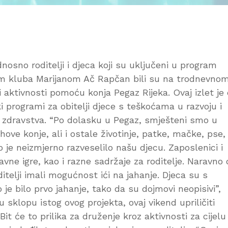
osno roditelji i djeca koji su uključeni u program
icom kluba Marijanom Ač Rapčan bili su na trodnevno
 i aktivnosti pomoću konja Pegaz Rijeka. Ovaj izlet je 
 programi za obitelji djece s teškoćama u razvoju i
vo zdravstva. “Po dolasku u Pegaz, smješteni smo u
ove konje, ali i ostale životinje, patke, mačke, pse,
o je neizmjerno razveselilo našu djecu. Zaposlenici i
avne igre, kao i razne sadržaje za roditelje. Naravno
itelji imali mogućnost ići na jahanje. Djeca su s
je bilo prvo jahanje, tako da su dojmovi neopisivi”,
sklopu istog ovog projekta, ovaj vikend upriličiti
 Bit će to prilika za druženje kroz aktivnosti za cijelu