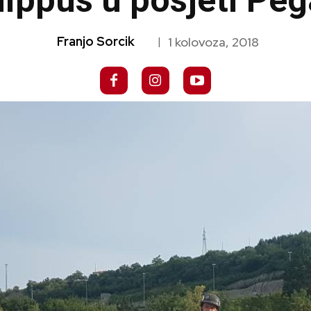
ippus u posjeti Pe
Franjo Sorcik
1 kolovoza, 2018
|