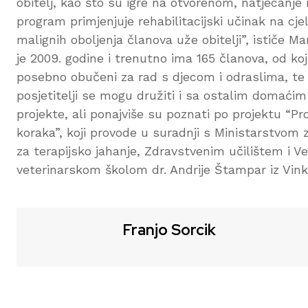
obitelj, kao što su igre na otvorenom, natjecanje 
program primjenjuje rehabilitacijski učinak na cje
malignih oboljenja članova uže obitelji”, ističe 
je 2009. godine i trenutno ima 165 članova, od koji
posebno obučeni za rad s djecom i odraslima, t
posjetitelji se mogu družiti i sa ostalim domaćim
projekte, ali ponajviše su poznati po projektu “Pr
koraka”, koji provode u suradnji s Ministarstvom 
za terapijsko jahanje, Zdravstvenim učilištem i 
veterinarskom školom dr. Andrije Štampar iz Vink
Franjo Sorcik