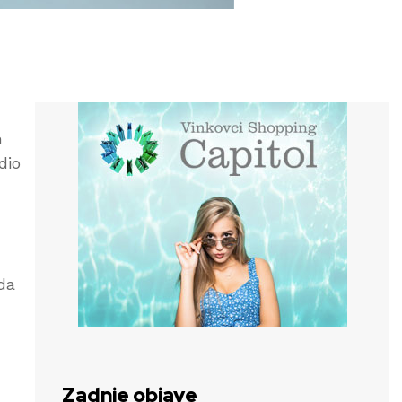
m
dio
 da
Zadnje objave