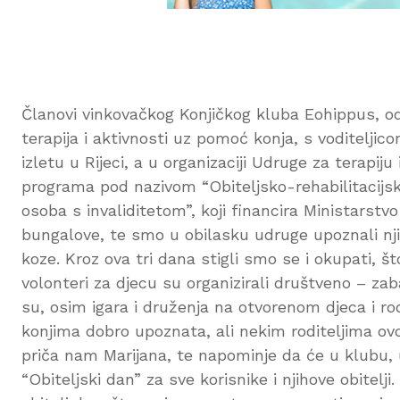
Članovi vinkovačkog Konjičkog kluba Eohippus, odn
terapija i aktivnosti uz pomoć konja, s voditelj
izletu u Rijeci, a u organizaciji Udruge za terapiju
programa pod nazivom “Obiteljsko-rehabilitacijski
osoba s invaliditetom”, koji financira Ministarst
bungalove, te smo u obilasku udruge upoznali njih
koze. Kroz ova tri dana stigli smo se i okupati, št
volonteri za djecu su organizirali društveno – zab
su, osim igara i druženja na otvorenom djeca i rod
konjima dobro upoznata, ali nekim roditeljima ovo 
priča nam Marijana, te napominje da će u klubu, u 
“Obiteljski dan” za sve korisnike i njihove obitelji.