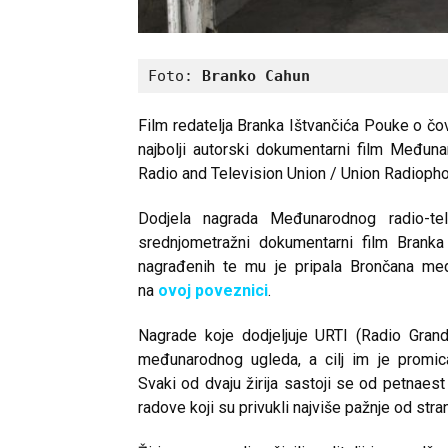
Foto: 
Branko Cahun
Film redatelja Branka Ištvančića Pouke o čov
najbolji autorski dokumentarni film Međunar
Radio and Television Union / Union Radiophon
Dodjela nagrada Međunarodnog radio-tel
srednjometražni dokumentarni film Branka
nagrađenih te mu je pripala Brončana med
na
ovoj poveznici
.
Nagrade koje dodjeljuje URTI (Radio Grand
međunarodnog ugleda, a cilj im je promica
Svaki od dvaju žirija sastoji se od petnaest 
radove koji su privukli najviše pažnje od stran