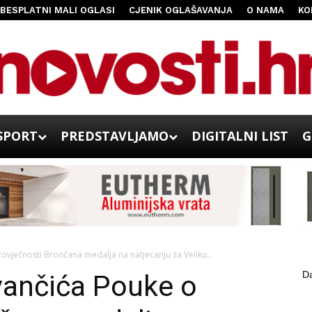
BESPLATNI MALI OGLASI
CJENIK OGLAŠAVANJA
O NAMA
KO
SPORT
PREDSTAVLJAMO
DIGITALNI LIST
G
ovječnosti Brončana medalja na natjecanju za Veliku...
Da
vančića Pouke o