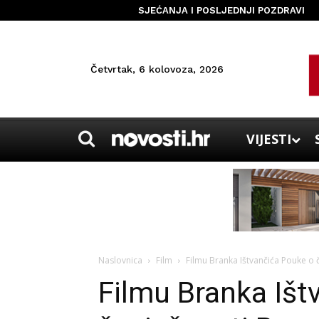
SJEĆANJA I POSLJEDNJI POZDRAVI
Četvrtak, 6 kolovoza, 2026
VIJESTI
Naslovnica
Film
Filmu Branka Ištvančića Pouke o č
Filmu Branka Išt