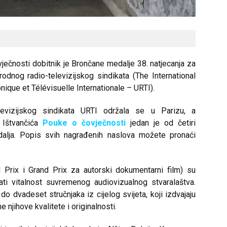
ječnosti dobitnik je Brončane medalje 38. natjecanja za
odnog radio-televizijskog sindikata (The International
ique et Télévisuelle Internationale – URTI).
evizijskog sindikata URTI održala se u Parizu, a
 Ištvančića
Pouke o čovječnosti
jedan je od četiri
alja. Popis svih nagrađenih naslova možete pronaći
 Prix i Grand Prix za autorski dokumentarni film) su
ti vitalnost suvremenog audiovizualnog stvaralaštva.
do dvadeset stručnjaka iz cijelog svijeta, koji izdvajaju
e njihove kvalitete i originalnosti.