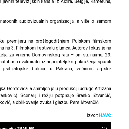
i javnih televizijskih kanala iz Alžira, Belgije, Kameruna,
arodnih audiovizualnih organizacija, a više o samom
sku premijeru na prošlogodišnjem Pulskom filmskom
ima na 3. Filmskom festivalu glumca. Autorov fokus je na
itelja za vrijeme Domovinskog rata – oni su, naime, 29.
tobusa evakuirali i iz neprijateljskog okruženja spasili
z psihijatrijske bolnice u Pakracu, većinom srpske
ljka Đorđevića, a snimljen je u produkciji udruge Artizana
nković). Scenarij i režiju potpisuje Branko Ištvančić,
ović, a oblikovanje zvuka i glazbu Pere Ištvančić.
Izvor:
HAVC