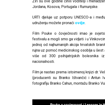
Žiri su ove godine činili voditelji i menadžer
Jordana, Kosova, Portugala i Rumunjske.
URTI djeluje uz potporu UNESCO-a i međun
udruženju možete pronaći
ovdje
.
Film Pouke o čovječnosti imao je svjet
festivalu a mogli smo ga vidjeti i u Vinkovc
jednoj od najhumanijih akcija hrvatskih bran
rujna uz pomoć medicinskog osoblja u šest au
više od 300 psihijatrijskih bolesnika i
nacionalnosti.
Film je nastao prema istoimenoj knjizi dr. Ve
(producenti su Branko Ištvančić i Antun Iva
fotografiju Branko Cahun, montažu Branko Vuk