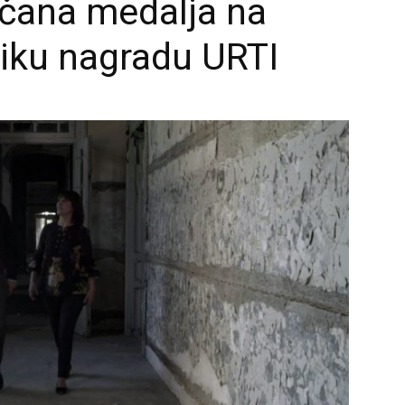
nčana medalja na
liku nagradu URTI