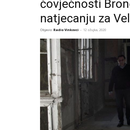
čovječnosti Bro
natjecanju za Ve
Objavio
Radio Vinkovci
-
12 ožujka, 2020