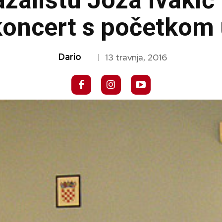
alištu Joza Ivakić 
oncert s početkom 
Dario
13 travnja, 2016
|