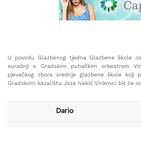
U povodu Glazbenog tjedna Glazbene škole Jos
suradnji s Gradskim puhačkim orkestrom Vin
pjevačkog zbora srednje glazbene škole koji
Gradskom kazalištu Joza Ivakić Vinkovci bit će od
Dario