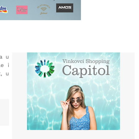
ta u
e i
, u