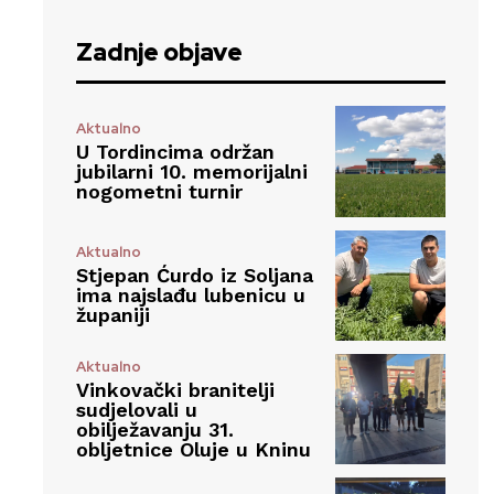
Zadnje objave
Aktualno
U Tordincima održan
jubilarni 10. memorijalni
nogometni turnir
Aktualno
Stjepan Ćurdo iz Soljana
ima najslađu lubenicu u
županiji
Aktualno
Vinkovački branitelji
sudjelovali u
obilježavanju 31.
obljetnice Oluje u Kninu