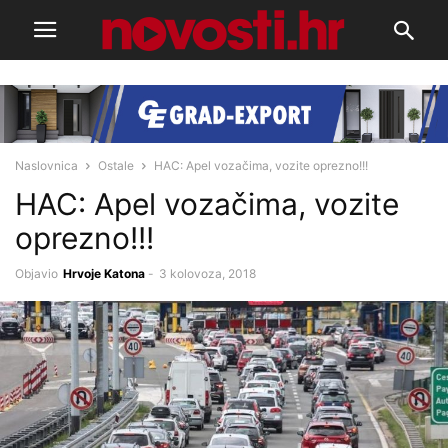
Naslovnica
Ostale
HAC: Apel vozačima, vozite oprezno!!!
HAC: Apel vozačima, vozite
oprezno!!!
Objavio
Hrvoje Katona
-
3 kolovoza, 2018