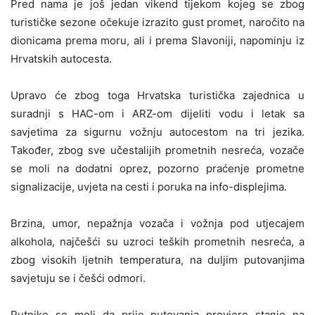
Pred nama je još jedan vikend tijekom kojeg se zbog
turističke sezone očekuje izrazito gust promet, naročito na
dionicama prema moru, ali i prema Slavoniji, napominju iz
Hrvatskih autocesta.
Upravo će zbog toga Hrvatska turistička zajednica u
suradnji s HAC-om i ARZ-om dijeliti vodu i letak sa
savjetima za sigurnu vožnju autocestom na tri jezika.
Također, zbog sve učestalijih prometnih nesreća, vozače
se moli na dodatni oprez, pozorno praćenje prometne
signalizacije, uvjeta na cesti i poruka na info-displejima.
Brzina, umor, nepažnja vozača i vožnja pod utjecajem
alkohola, najčešći su uzroci teških prometnih nesreća, a
zbog visokih ljetnih temperatura, na duljim putovanjima
savjetuju se i češći odmori.
Putnike se moli da prije putovanja provjere stanje na