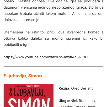
posao i vlastite odnose. Ove godine igra se podudara s
datumom vjenčanja jedinog neporaženog igrača, što bi ga
napokon trebalo učiniti lakom metom. Ali on zna da oni
dolaze… i spreman je…
Utemeljena na istinitoj priči, ova izvanredna komedija
otkriva koliko daleko su momci spremni ići kako bi
pobijedili u igri.
https://www.youtube.com/watch?v=mwti4c36-BU
S ljubavlju, Simon
Režija:
Greg Berlanti
Uloge:
Nick Robinson,
Jennifer Garner, Josh