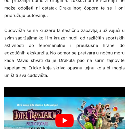
od pružanja odmora drugima. Luksuznom krstarenju ne
može odoljeti ni ostatak Drakulinog čopora te se i oni
pridružuju putovanju.
Čudovišta se na kruzeru fantastično zabavljaju uživajući u
svim sadržajima koji im kruzer nudi, od različitih sportskih
aktivnosti do fenomenalne i preukusne hrane do
egzotičnih ekskurzija. No odmor se pretvara u noćnu moru
kada Mavis shvati da je Drakula pao na šarm tajnovite
kapetanice Ericke koja skriva opasnu tajnu koja bi mogla
uništiti sva čudovišta.