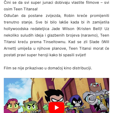
Čini se da svi super junaci dobivaju vlastite filmove – svi
osim Teen Titansa!
Odlučan da postane zvijezda, Robin kreće promijeniti
trenutno stanje. Sve bi bilo lakše kada bi ih zamijetila
hollywoodska redateljica Jade Wilson (Kristen Bell)! Uz
nekoliko suludih ideja i glazbenih brojeva (naravno), Teen
Titansi kreću prema Tinseltownu. Kad se zli Slade (Will
Arnett) umiješa u njihove planove, Teen Titansi morat će
postati pravi super heroji kako bi spasili svijet!
Film se nije prikazivao u domaćoj kino distribuciji.