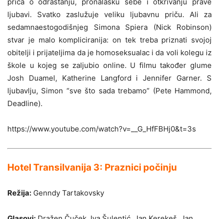
priča o odrastanju, pronalasku sebe i otkrivanju prave
ljubavi. Svatko zaslužuje veliku ljubavnu priču. Ali za
sedamnaestogodišnjeg Simona Spiera (Nick Robinson)
stvar je malo kompliciranija: on tek treba priznati svojoj
obitelji i prijateljima da je homoseksualac i da voli kolegu iz
škole u kojeg se zaljubio online. U filmu također glume
Josh Duamel, Katherine Langford i Jennifer Garner. S
ljubavlju, Simon “sve što sada trebamo” (Pete Hammond,
Deadline).
https://www.youtube.com/watch?v=__G_HfFBHj0&t=3s
Hotel Transilvanija 3: Praznici počinju
Režija:
Genndy Tartakovsky
Glasovi:
Dražen Čuček, Iva Šulentić, Jan Kerekeš, Jan