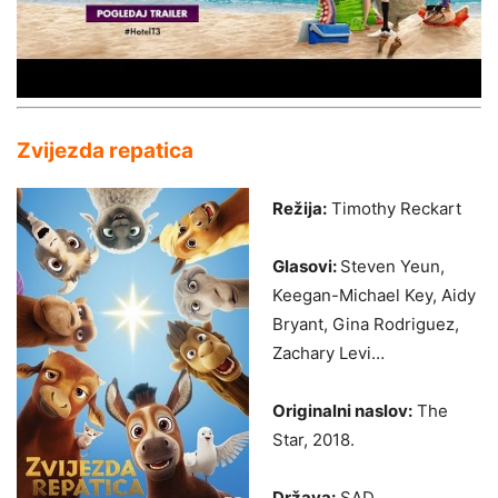
Zvijezda repatica
Režija:
Timothy Reckart
Glasovi:
Steven Yeun,
Keegan-Michael Key, Aidy
Bryant, Gina Rodriguez,
Zachary Levi…
Originalni naslov:
The
Star, 2018.
Država:
SAD