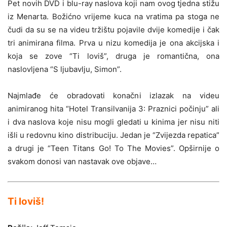
Pet novih DVD i blu-ray naslova koji nam ovog tjedna stižu
iz Menarta. Božićno vrijeme kuca na vratima pa stoga ne
čudi da su se na videu tržištu pojavile dvije komedije i čak
tri animirana filma. Prva u nizu komedija je ona akcijska i
koja se zove “Ti loviš”, druga je romantična, ona
naslovljena “S ljubavlju, Simon”.
Najmlađe će obradovati konačni izlazak na videu
animiranog hita “Hotel Transilvanija 3: Praznici počinju” ali
i dva naslova koje nisu mogli gledati u kinima jer nisu niti
išli u redovnu kino distribuciju. Jedan je “Zvijezda repatica”
a drugi je “Teen Titans Go! To The Movies”. Opširnije o
svakom donosi van nastavak ove objave…
Ti loviš!