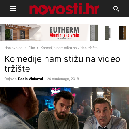
Naslovnica
Film
Komedije nam stižu na video tržište
Komedije nam stižu na video
tržište
Objavio
Radio Vinkovci
-
20 studenoga, 2018