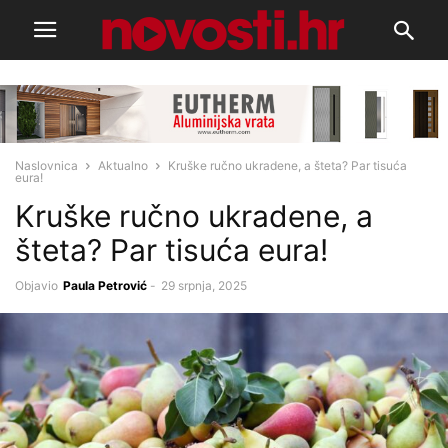
Naslovnica
Aktualno
Kruške ručno ukradene, a šteta? Par tisuća
eura!
Kruške ručno ukradene, a
šteta? Par tisuća eura!
Objavio
Paula Petrović
-
29 srpnja, 2025