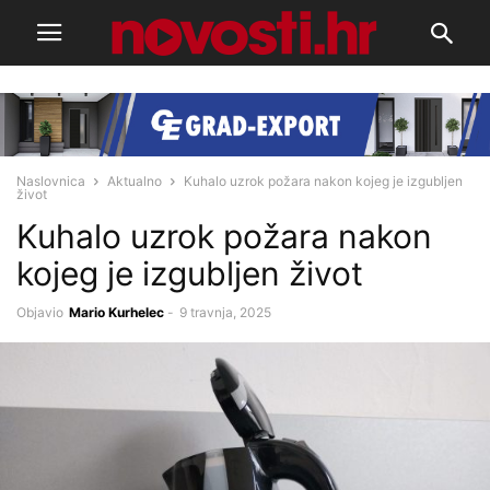
Naslovnica
Aktualno
Kuhalo uzrok požara nakon kojeg je izgubljen
život
Kuhalo uzrok požara nakon
kojeg je izgubljen život
Objavio
Mario Kurhelec
-
9 travnja, 2025