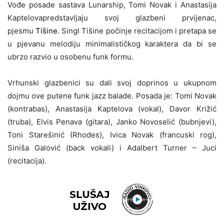
Vođe posade sastava Lunarship, Tomi Novak i Anastasija
Kaptelovapredstavljaju svoj glazbeni prvijenac,
pjesmu
Tišine
. Singl Tišine počinje recitacijom i pretapa se
u pjevanu melodiju minimalističkog karaktera da bi se
ubrzo razvio u osobenu funk formu.
Vrhunski glazbenici su dali svoj doprinos u ukupnom
dojmu ove putene funk jazz balade. Posada je: Tomi Novak
(kontrabas), Anastasija Kaptelova (vokal), Davor Križić
(truba), Elvis Penava (gitara), Janko Novoselić (bubnjevi),
Toni Starešinić (Rhodes), Ivica Novak (francuski rog),
Siniša Galović (back vokali) i Adalbert Turner – Juci
(recitacija).