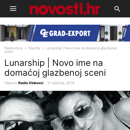
Naslovnica
Glazba
Lunarship | Novo ime na domaćoj glazbenoj
sceni
Lunarship | Novo ime na
domaćoj glazbenoj sceni
Objavio
Radio Vinkovci
-
21 siječnja, 2019