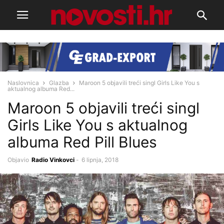
Naslovnica
Glazba
Maroon 5 objavili treći singl Girls Like You s
aktualnog albuma Red...
Maroon 5 objavili treći singl
Girls Like You s aktualnog
albuma Red Pill Blues
Objavio
Radio Vinkovci
-
6 lipnja, 2018