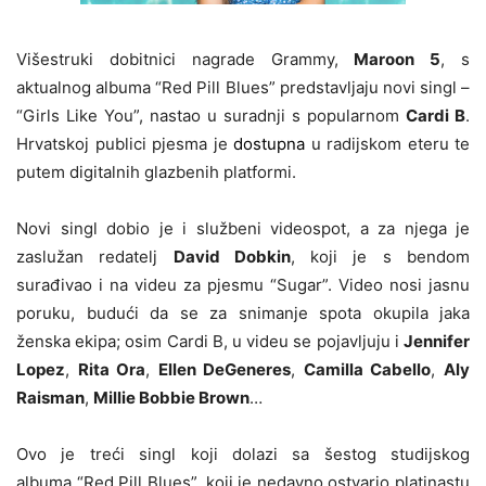
Višestruki dobitnici nagrade Grammy,
Maroon 5
, s
aktualnog albuma “Red Pill Blues” predstavljaju novi singl –
“Girls Like You”, nastao u suradnji s popularnom
Cardi B
.
Hrvatskoj publici pjesma je
dostupna
u radijskom eteru te
putem digitalnih glazbenih platformi.
Novi singl dobio je i službeni videospot, a za njega je
zaslužan redatelj
David Dobkin
, koji je s bendom
surađivao i na videu za pjesmu “Sugar”. Video nosi jasnu
poruku, budući da se za snimanje spota okupila jaka
ženska ekipa; osim Cardi B, u videu se pojavljuju i
Jennifer
Lopez
,
Rita Ora
,
Ellen DeGeneres
,
Camilla Cabello
,
Aly
Raisman
,
Millie Bobbie Brown
…
Ovo je treći singl koji dolazi sa šestog studijskog
albuma “Red Pill Blues”, koji je nedavno ostvario platinastu