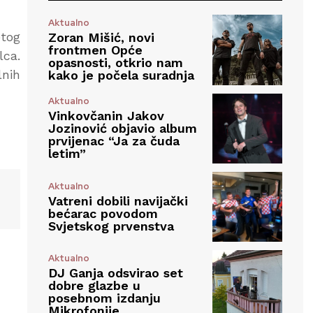
Aktualno
etog
Zoran Mišić, novi
frontmen Opće
lca.
opasnosti, otkrio nam
lnih
kako je počela suradnja
Aktualno
Vinkovčanin Jakov
Jozinović objavio album
prvijenac “Ja za čuda
letim”
Aktualno
Vatreni dobili navijački
bećarac povodom
Svjetskog prvenstva
Aktualno
DJ Ganja odsvirao set
dobre glazbe u
posebnom izdanju
Mikrofonije