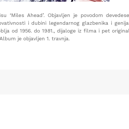
isu ‘Miles Ahead’. Objavljen je povodom devedes
vativnosti i dubini legendarnog glazbenika i genija
lja od 1956. do 1981., dijaloge iz filma i pet origina
lbum je objavljen 1. travnja.