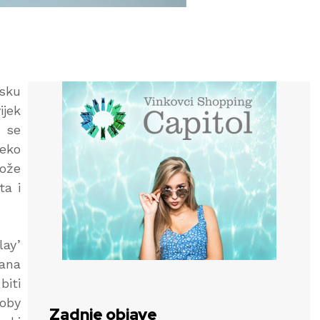
nsku
ijek
o se
reko
ože
ta i
lay’
jana
biti
oby
Zadnje objave