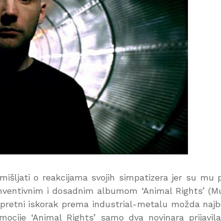
išljati o reakcijama svojih simpatizera jer su mu p
neinventivnim i dosadnim albumom ‘Animal Rights’ (M
espretni iskorak prema industrial-metalu možda najb
ocije ‘Animal Rights’ samo dva novinara prijavil