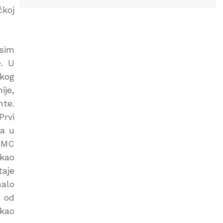
čkoj
osim
e. U
čkog
ije,
te.
Prvi
pa u
i MC
 kao
taje
malo
m od
 kao