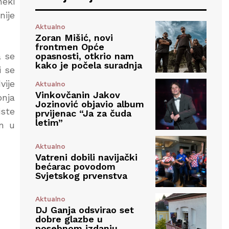
neki
nije
Aktualno
Zoran Mišić, novi
frontmen Opće
opasnosti, otkrio nam
a se
kako je počela suradnja
i se
vije
Aktualno
Vinkovčanin Jakov
bnja
Jozinović objavio album
iste
prvijenac “Ja za čuda
letim”
an u
Aktualno
Vatreni dobili navijački
bećarac povodom
Svjetskog prvenstva
Aktualno
DJ Ganja odsvirao set
dobre glazbe u
posebnom izdanju