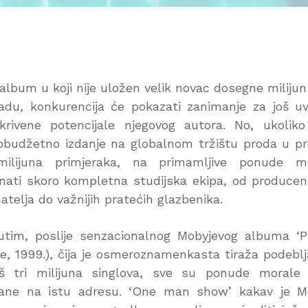
album u koji nije uložen velik novac dosegne miliju
adu, konkurencija će pokazati zanimanje za još uv
krivene potencijale njegovog autora. No, ukolik
obudžetno izdanje na globalnom tržištu proda u p
milijuna primjeraka, na primamljive ponude m
nati skoro kompletna studijska ekipa, od producen
atelja do važnijih pratećih glazbenika.
tim, poslije senzacionalnog Mobyjevog albuma ‘P
e, 1999.), čija je osmeroznamenkasta tiraža podebl
š tri milijuna singlova, sve su ponude morale 
ane na istu adresu. ‘One man show’ kakav je M