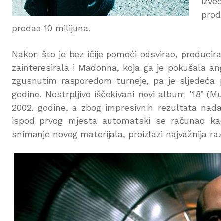
izve
prod
prodao 10 milijuna.
Nakon što je bez ičije pomoći odsvirao, producir
zainteresirala i Madonna, koja ga je pokušala ang
zgusnutim rasporedom turneje, pa je sljedeća 
godine. Nestrpljivo iščekivani novi album ’18’ (M
2002. godine, a zbog impresivnih rezultata nada
ispod prvog mjesta automatski se računao kao n
snimanje novog materijala, proizlazi najvažnija raz