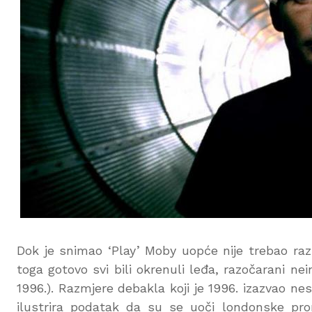
Dok je snimao ‘Play’ Moby uopće nije trebao razm
toga gotovo svi bili okrenuli leđa, razočarani 
1996.). Razmjere debakla koji je 1996. izazvao n
ilustrira podatak da su se uoči londonske prom