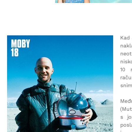
Kad 
nakl
neot
nisk
10 
raču
snim
Među
(Mut
s jo
posl