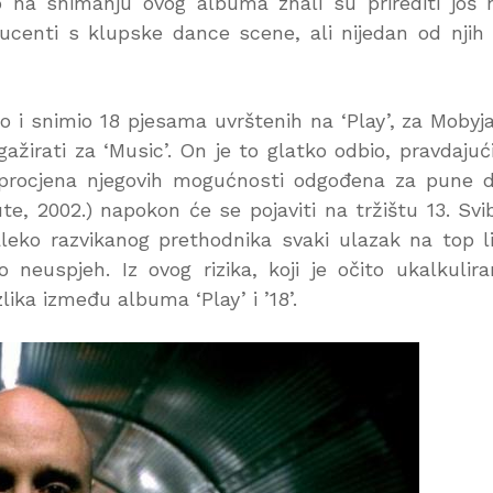
o na snimanju ovog albuma znali su prirediti još 
ucenti s klupske dance scene, ali nijedan od njih 
ao i snimio 18 pjesama uvrštenih na ‘Play’, za Mobyj
ažirati za ‘Music’. On je to glatko odbio, pravdajuć
procjena njegovih mogućnosti odgođena za pune d
ute, 2002.) napokon će se pojaviti na tržištu 13. Svi
leko razvikanog prethodnika svaki ulazak na top l
euspjeh. Iz ovog rizika, koji je očito ukalkulir
lika između albuma ‘Play’ i ’18’.