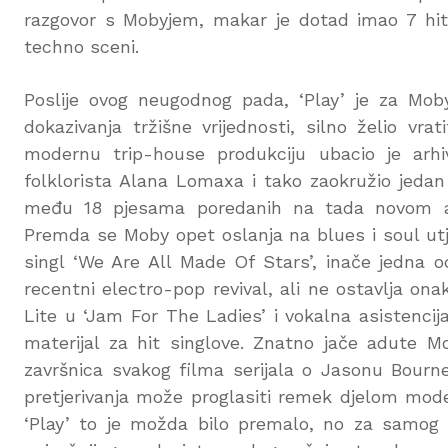
razgovor s Mobyjem, makar je dotad imao 7 hit s
techno sceni.
Poslije ovog neugodnog pada, ‘Play’ je za Mobyj
dokazivanja tržišne vrijednosti, silno želio vra
modernu trip-house produkciju ubacio je arh
folklorista Alana Lomaxa i tako zaokružio jedan 
među 18 pjesama poredanih na tada novom alb
Premda se Moby opet oslanja na blues i soul utje
singl ‘We Are All Made Of Stars’, inače jedna 
recentni electro-pop revival, ali ne ostavlja o
Lite u ‘Jam For The Ladies’ i vokalna asistenci
materijal za hit singlove. Znatno jače adute
završnica svakog filma serijala o Jasonu Bourn
pretjerivanja može proglasiti remek djelom mode
‘Play’ to je možda bilo premalo, no za samog 