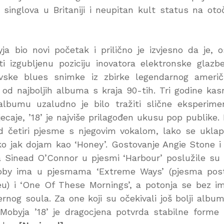
inglova u Britaniji i neupitan kult status na oto
a bio novi početak i prilično je izvjesno da je, 
titi izgubljenu poziciju inovatora elektronske glazb
ivske blues snimke iz zbirke legendarnog ameri
od najboljih albuma s kraja 90-tih. Tri godine kasn
umu uzaludno je bilo tražiti slične eksperimen
caje, ’18’ je najviše prilagođen ukusu pop publike. 
od četiri pjesme s njegovim vokalom, lako se ukla
nako jak dojam kao ‘Honey’. Gostovanje Angie Stone 
ja Sinead O’Connor u pjesmi ‘Harbour’ poslužile su
 Moby ima u pjesmama ‘Extreme Ways’ (pjesma pos
eu) i ‘One Of These Mornings’, a potonja se bez i
rnog soula. Za one koji su očekivali još bolji albu
Mobyja ’18’ je dragocjena potvrda stabilne forme