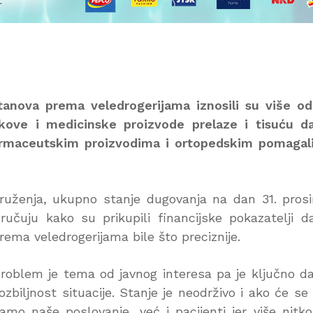
tanova prema veledrogerijama iznosili su više od
ekove i medicinske proizvode prelaze i tisuću d
o farmaceutskim proizvodima i ortopedskim pomaga
uženja, ukupno stanje dugovanja na dan 31. pros
oručuju kako su prikupili financijske pokazatelji d
rema veledrogerijama bile što preciznije.
 problem je tema od javnog interesa pa je ključno d
ozbiljnost situacije. Stanje je neodrživo i ako će se
mo naše poslovanje, već i pacijenti jer više nitk