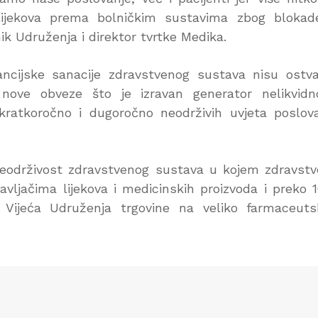
lijekova prema bolničkim sustavima zbog blokad
k Udruženja i direktor tvrtke Medika.
ancijske sanacije zdravstvenog sustava nisu ostva
nove obveze što je izravan generator nelikvidn
 kratkoročno i dugoročno neodrživih uvjeta poslov
eodrživost zdravstvenog sustava u kojem zdravst
jačima lijekova i medicinskih proizvoda i preko 
 Vijeća Udruženja trgovine na veliko farmaceut