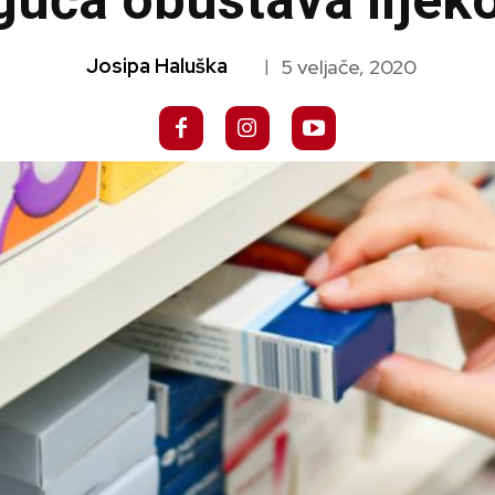
uća obustava lijek
Josipa Haluška
5 veljače, 2020
|