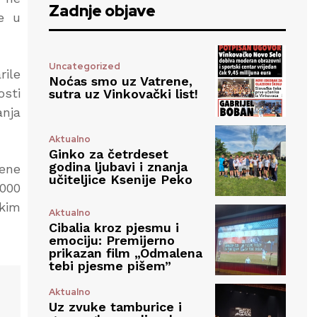
Zadnje objave
e u
Uncategorized
rile
Noćas smo uz Vatrene,
osti
sutra uz Vinkovački list!
anja
Aktualno
Ginko za četrdeset
godina ljubavi i znanja
vene
učiteljice Ksenije Peko
1000
skim
Aktualno
Cibalia kroz pjesmu i
emociju: Premijerno
prikazan film „Odmalena
tebi pjesme pišem”
Aktualno
Uz zvuke tamburice i