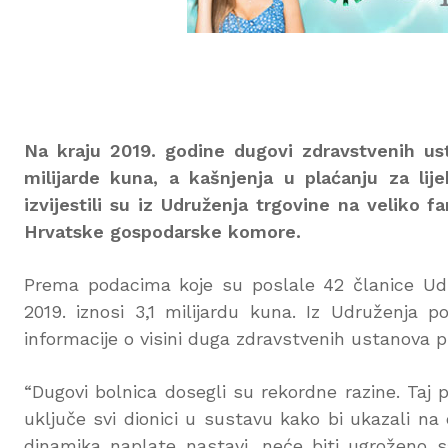
Na kraju 2019. godine
dugovi zdravstvenih us
milijarde kuna, a kašnjenja u plaćanju za lij
izvijestili su iz Udruženja trgovine na velik
Hrvatske gospodarske komore.
Prema podacima koje su poslale 42 članice Udr
2019. iznosi 3,1 milijardu kuna. Iz Udruženja p
informacije o visini duga zdravstvenih ustanova p
“Dugovi bolnica dosegli su rekordne razine. Taj
uključe svi dionici u sustavu kako bi ukazali na 
dinamika naplate nastavi, neće biti ugroženo sa