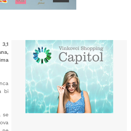
 3,1
ana,
lima
inca
a bi
a se
 ova
o ne