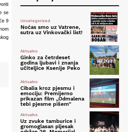
oriti
e se
Uncategorized
 će 9
Noćas smo uz Vatrene,
vnom
sutra uz Vinkovački list!
skog
Aktualno
Ginko za četrdeset
godina ljubavi i znanja
učiteljice Ksenije Peko
Aktualno
Cibalia kroz pjesmu i
emociju: Premijerno
prikazan film „Odmalena
tebi pjesme pišem”
Aktualno
Uz zvuke tamburice i
gromoglasan pljesak
održan 26. Memorijal