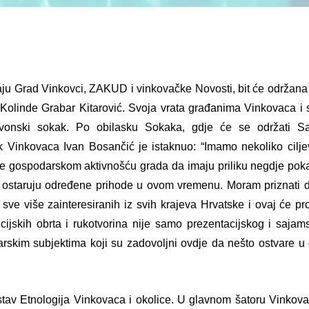
iraju Grad Vinkovci, ZAKUD i vinkovačke Novosti, bit će održan
 Kolinde Grabar Kitarović. Svoja vrata građanima Vinkovaca i 
 Slavonski sokak. Po obilasku Sokaka, gdje će se održati S
nik Vinkovaca Ivan Bosančić je istaknuo:
“Imamo nekoliko cilje
ave gospodarskom aktivnošću grada da imaju priliku negdje poka
ji ostaruju određene prihode u ovom vremenu. Moram priznati d
ve više zainteresiranih iz svih krajeva Hrvatske i ovaj će pr
cijskih obrta i rukotvorina nije samo prezentacijskog i sajam
arskim subjektima koji su zadovoljni ovdje da nešto ostvare u
tav Etnologija Vinkovaca i okolice.
U glavnom šatoru Vinkova