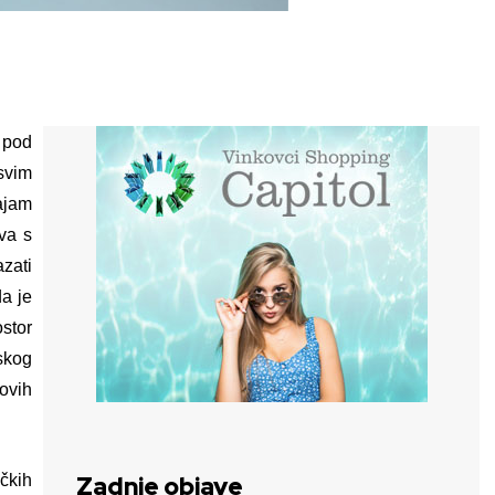
a pod
svim
ajam
va s
zati
a je
ostor
skog
 ovih
čkih
Zadnje objave