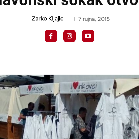
lavonski sokak otvor
Zarko Kljajic
7 rujna, 2018
|