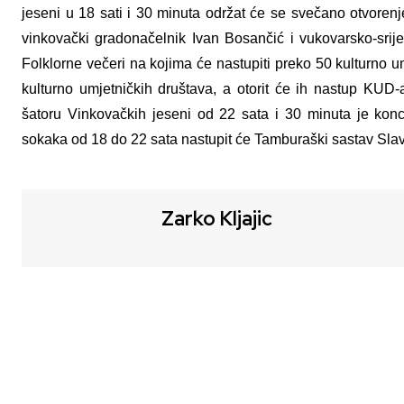
jeseni u 18 sati i 30 minuta održat će se svečano otvorenje
vinkovački gradonačelnik Ivan Bosančić i vukovarsko-sri
Folklorne večeri na kojima će nastupiti preko 50 kulturno u
kulturno umjetničkih društava, a otorit će ih nastup KUD
šatoru Vinkovačkih jeseni od 22 sata i 30 minuta je kon
sokaka od 18 do 22 sata nastupit će Tamburaški sastav Sla
Zarko Kljajic