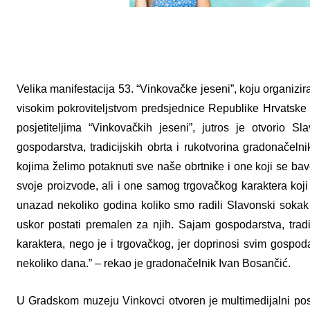
Velika manifestacija 53. “Vinkovačke jeseni”, koju organiz
visokim pokroviteljstvom predsjednice Republike Hrvatske
posjetiteljima “Vinkovačkih jeseni”, jutros je otvorio
gospodarstva, tradicijskih obrta i rukotvorina gradonačel
kojima želimo potaknuti sve naše obrtnike i one koji se b
svoje proizvode, ali i one samog trgovačkog karaktera ko
unazad nekoliko godina koliko smo radili Slavonski sokak s
uskor postati premalen za njih. Sajam gospodarstva, tradi
karaktera, nego je i trgovačkog, jer doprinosi svim gospod
nekoliko dana.” – rekao je gradonačelnik Ivan Bosančić.
U Gradskom muzeju Vinkovci otvoren je multimedijalni pos