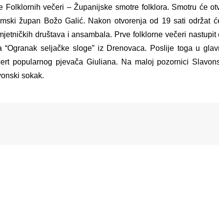
 Folklornih večeri – Županijske smotre folklora. Smotru će otv
jemski župan Božo Galić. Nakon otvorenja od 19 sati održat ć
mjetničkih društava i ansambala. Prve folklorne večeri nastupit
-a “Ogranak seljačke sloge” iz Drenovaca. Poslije toga u gla
cert popularnog pjevača Giuliana.
Na maloj pozornici Slavon
vonski sokak.