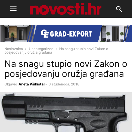
Naslovnica
Uncategorized
Na snagu stupio novi Zakon o
posjedovanju oružja građana
Na snagu stupio novi Zakon o
posjedovanju oružja građana
Objavio
Aneta Pšihistal
-
3 studenoga, 2018