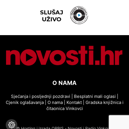
O NAMA
Sjećanja i posljednji pozdravi
|
Besplatni mali oglasi
|
Cjenik oglašavanja
|
O nama
|
Kontakt
|
Gradska knjižnica i
čitaonica Vinkovci
© Hosting i izrada ORBIS - Novosti i Radio Vinkovci