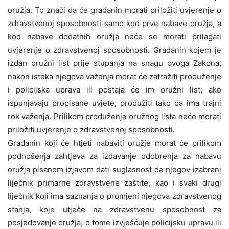
oružja. To znači da će građanin morati priložiti uvjerenje o
zdravstvenoj sposobnosti samo kod prve nabave oružja, a
kod nabave dodatnih oružja neće se morati prilagati
uvjerenje o zdravstvenoj sposobnosti. Građanin kojem je
izdan oružni list prije stupanja na snagu ovoga Zakona,
nakon isteka njegova važenja morat će zatražiti produženje
i policijska uprava ili postaja će im oružni list, ako
ispunjavaju propisane uvjete, produžiti tako da ima trajni
rok važenja. Prilikom produženja oružnog lista neće morati
priložiti uvjerenje o zdravstvenoj sposobnosti.
Građanin koji će htjeti nabaviti oružje morat će prilikom
podnošenja zahtjeva za izdavanje odobrenja za nabavu
oružja pisanom izjavom dati suglasnost da njegov izabrani
liječnik primarne zdravstvene zaštite, kao i svaki drugi
liječnik koji ima saznanja o promjeni njegova zdravstvenog
stanja, koje utječe na zdravstvenu sposobnost za
posjedovanje oružja, o tome izvješćuje policijsku upravu ili