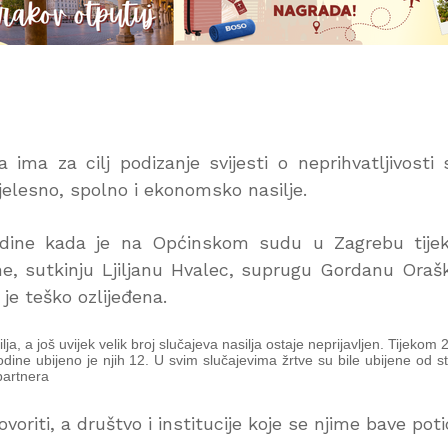
ima za cilj podizanje svijesti o neprihvatljivosti 
tjelesno, spolno i ekonomsko nasilje.
odine kada je na Općinskom sudu u Zagrebu tije
e, sutkinju Ljiljanu Hvalec, suprugu Gordanu Orašk
 je teško ozlijeđena.
, a još uvijek velik broj slučajeva nasilja ostaje neprijavljen. Tijekom 
dine ubijeno je njih 12. U svim slučajevima žrtve su bile ubijene od s
partnera
riti, a društvo i institucije koje se njime bave poti