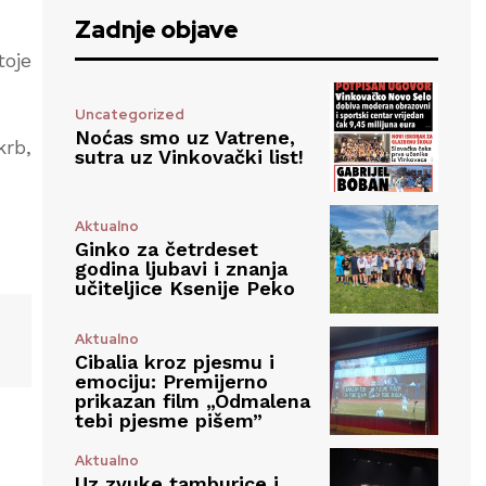
Zadnje objave
toje
Uncategorized
Noćas smo uz Vatrene,
krb,
sutra uz Vinkovački list!
Aktualno
Ginko za četrdeset
godina ljubavi i znanja
učiteljice Ksenije Peko
Aktualno
Cibalia kroz pjesmu i
emociju: Premijerno
prikazan film „Odmalena
tebi pjesme pišem”
Aktualno
Uz zvuke tamburice i