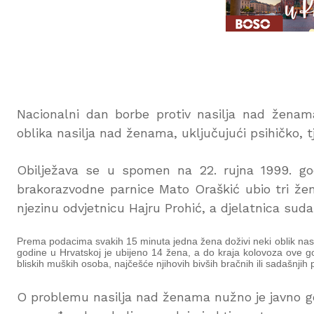
Nacionalni dan borbe protiv nasilja nad ženama 
oblika nasilja nad ženama, uključujući psihičko, 
Obilježava se u spomen na 22. rujna 1999. g
brakorazvodne parnice Mato Oraškić ubio tri žen
njezinu odvjetnicu Hajru Prohić, a djelatnica suda
Prema podacima svakih 15 minuta jedna žena doživi neki oblik nasilja
godine u Hrvatskoj je ubijeno 14 žena, a do kraja kolovoza ove go
bliskih muških osoba, najčešće njihovih bivših bračnih ili sadašnjih 
O problemu nasilja nad ženama nužno je javno govo