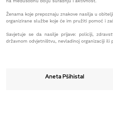
na međusobnu bolju suradnju i aktivnost.
Ženama koje prepoznaju znakove nasilja u obitelj
organizirane službe koje će im pružiti pomoć i zaš
Savjetuje se da nasilje prijave: policiji, zdra
državnom odvjetništvu, nevladinoj organizaciji ili
Aneta Pšihistal