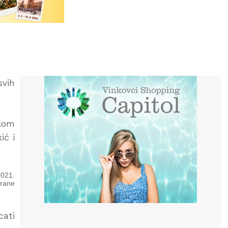
svih
kom
ić i
2021.
trane
cati