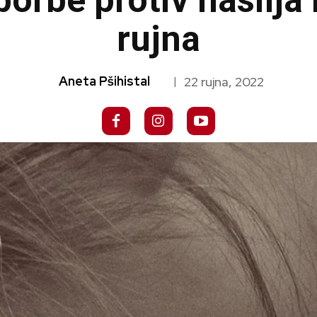
borbe protiv nasilja
rujna
Aneta Pšihistal
22 rujna, 2022
|